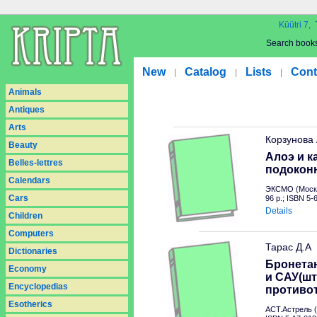
Küütri 7, 
Search book
New
Catalog
Lists
Cont
|
|
|
Animals
Antiques
Arts
Корзунова
Beauty
Алоэ и к
Belles-lettres
подокон
Calendars
ЭКСМО (Москв
Cars
96 p.; ISBN 5
Details
Children
Computers
Тарас Д.А
Dictionaries
Бронетан
Economy
и САУ(шт
Encyclopedias
противо
Esotherics
АСТ.Астрель (