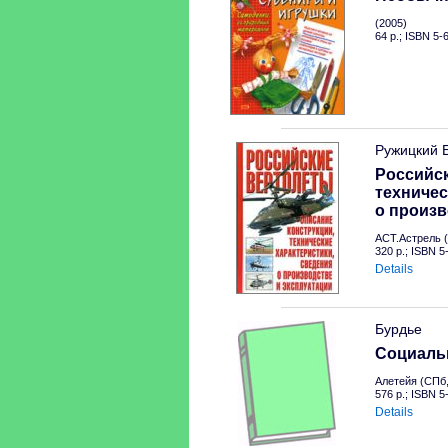
(2005)
64 p.; ISBN 5-
Ружицкий 
Российск
техничес
о произв
АСТ.Астрель (
320 p.; ISBN 
Details
Бурдье
Социальн
Алетейя (СПб,
576 p.; ISBN 
Details