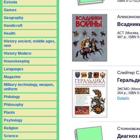
ISBN 5-17-013
Estonia
Games
Алексинск
Geography
Всадник
Handicraft
АСТ (Москва, 
Health
487 p.; ISBN 
History ancient, middle ages,
new
History Modern
Housekeeping
Languages
Слейтер С
Magazine
Геральд
Military technology, weapon,
uniform
ЭКСМО (Москв
264 p.; ISBN 
Philology
Details
Philosophy
Plants
Psyhology
Religion
Стояновск
Диагноз 
Science