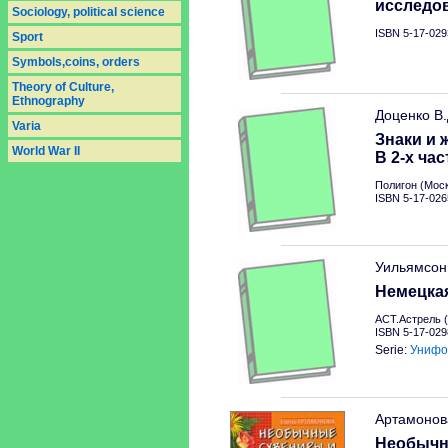
исследо
Sociology, political science
ISBN 5-17-029
Sport
Symbols,coins, orders
Theory of Culture,
Ethnography
Доценко В
Varia
Знаки и 
World War II
В 2-х час
Полигон (Моск
ISBN 5-17-026
Уильямсон
Немецкая
АСТ.Астрель (
ISBN 5-17-029
Serie:
Унифо
Артамонов
Необычн