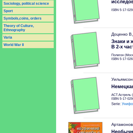
исследо
Sociology, political science
ISBN 5-17-029
Sport
Symbols,coins, orders
Theory of Culture,
Ethnography
Доценко В
Varia
Знаки и 
World War II
В 2-х час
Полигон (Моск
ISBN 5-17-026
Уильямсон
Немецкая
АСТ.Астрель (
ISBN 5-17-029
Serie:
Унифо
Артамонов
Необычн