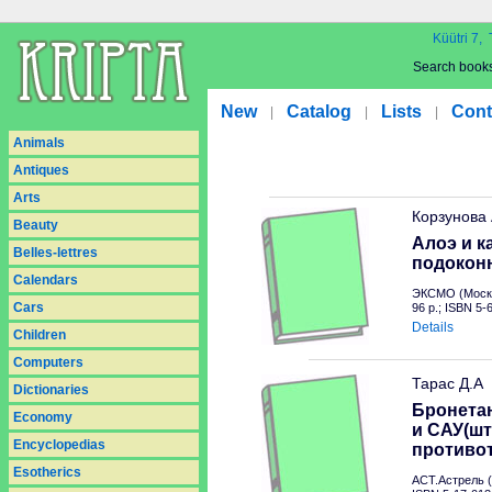
Küütri 7, 
Search book
New
Catalog
Lists
Cont
|
|
|
Animals
Antiques
Arts
Корзунова
Beauty
Алоэ и к
Belles-lettres
подокон
Calendars
ЭКСМО (Москв
Cars
96 p.; ISBN 5
Details
Children
Computers
Тарас Д.А
Dictionaries
Бронетан
Economy
и САУ(шт
Encyclopedias
противо
Esotherics
АСТ.Астрель (