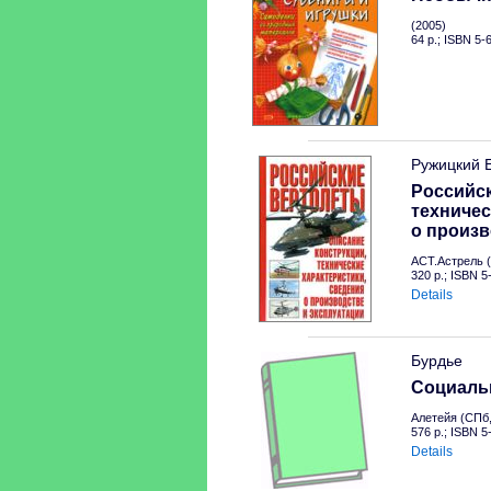
(2005)
64 p.; ISBN 5-
Ружицкий 
Российск
техничес
о произв
АСТ.Астрель (
320 p.; ISBN 
Details
Бурдье
Социальн
Алетейя (СПб,
576 p.; ISBN 
Details