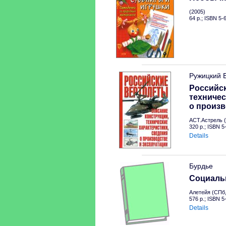
(2005)
64 p.; ISBN 5-
Ружицкий 
Российск
техничес
о произв
АСТ.Астрель (
320 p.; ISBN 
Details
Бурдье
Социальн
Алетейя (СПб,
576 p.; ISBN 
Details