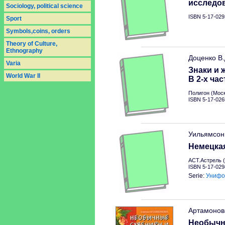
исследо
Sociology, political science
ISBN 5-17-029
Sport
Symbols,coins, orders
Theory of Culture,
Ethnography
Доценко В
Varia
Знаки и 
World War II
В 2-х час
Полигон (Моск
ISBN 5-17-026
Уильямсон
Немецкая
АСТ.Астрель (
ISBN 5-17-029
Serie:
Унифо
Артамонов
Необычн