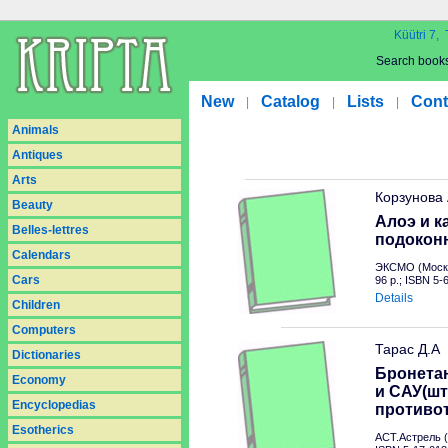
Küütri 7, 
Search book
New
Catalog
Lists
Cont
|
|
|
Animals
Antiques
Arts
Корзунова
Beauty
Алоэ и к
Belles-lettres
подокон
Calendars
ЭКСМО (Москв
Cars
96 p.; ISBN 5
Details
Children
Computers
Тарас Д.А
Dictionaries
Бронетан
Economy
и САУ(шт
Encyclopedias
противо
Esotherics
АСТ.Астрель (