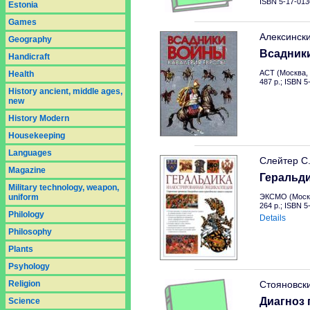
ISBN 5-17-013
Estonia
Games
Алексинск
Geography
Всадник
Handicraft
АСТ (Москва, 
Health
487 p.; ISBN 
History ancient, middle ages,
new
History Modern
Housekeeping
Languages
Слейтер С
Magazine
Геральд
Military technology, weapon,
uniform
ЭКСМО (Москв
264 p.; ISBN 
Philology
Details
Philosophy
Plants
Psyhology
Religion
Стояновск
Диагноз 
Science