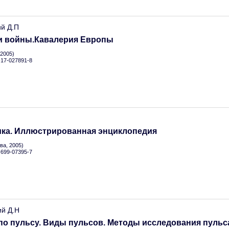
ий Д.П
и войны.Кавалерия Европы
2005)
5-17-027891-8
.
ика. Иллюстрированная энциклопедия
а, 2005)
5-699-07395-7
ий Д.Н
по пульсу. Виды пульсов. Методы исследования пульс