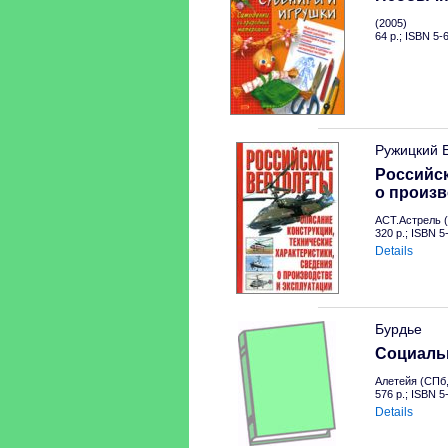
(2005)
64 p.; ISBN 5-
Ружицкий 
Российск
о произв
АСТ.Астрель (
320 p.; ISBN 
Details
Бурдье
Социальн
Алетейя (СПб,
576 p.; ISBN 
Details