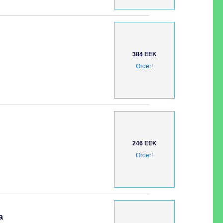
384 EEK
Order!
246 EEK
Order!
а