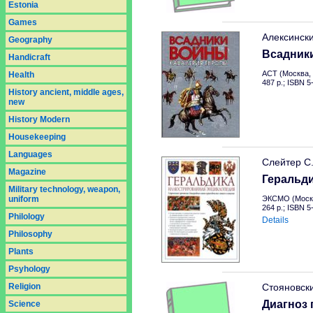
Estonia
Games
Алексинск
Geography
Всадник
Handicraft
АСТ (Москва, 
Health
487 p.; ISBN 
History ancient, middle ages,
new
History Modern
Housekeeping
Languages
Слейтер С
Magazine
Геральд
Military technology, weapon,
uniform
ЭКСМО (Москв
264 p.; ISBN 
Philology
Details
Philosophy
Plants
Psyhology
Religion
Стояновск
Диагноз 
Science