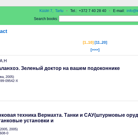
Küütri 7, Tartu
•
Tel.: +372 7 40 28 40
•
E-mail:
info@k
Search books:
act
[1..10]
[11..20]
[>>>]
 А.Н
аланхоэ. Зеленый доктор на вашем подоконнике
а, 2005)
-699-09542-X
ковая техника Вермахта. Танки и САУ(штурмовые оруд
танковые установки и
2005, 2005)
608-0