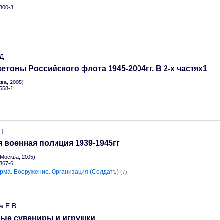
300-3
.Д
жетоны Российского флота 1945-2004гг. В 2-х частях1
ва, 2005)
558-1
 Г
 военная полиция 1939-1945гг
Москва, 2005)
867-6
рма. Вооружение. Организация (Солдатъ)
(7)
а Е.В
ые сувениры и игрушки.