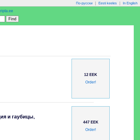
|
|
По-русски
Eesti keeles
In English
ripta.ee
12 EEK
Order!
ия и гаубицы,
447 EEK
Order!