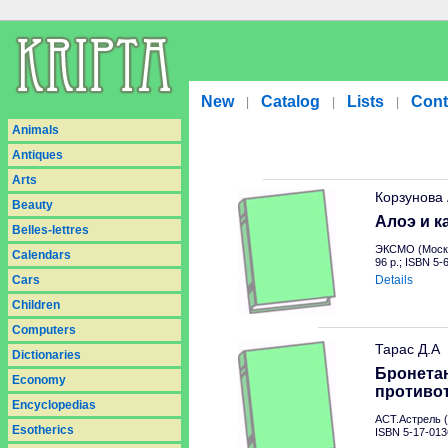
New
Catalog
Lists
Cont
|
|
|
Animals
Antiques
Arts
Корзунова
Beauty
Алоэ и к
Belles-lettres
ЭКСМО (Москв
Calendars
96 p.; ISBN 5
Cars
Details
Children
Computers
Тарас Д.А
Dictionaries
Бронетан
Economy
противо
Encyclopedias
АСТ.Астрель (
Esotherics
ISBN 5-17-013