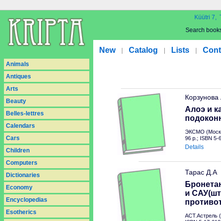
Küütri 7, 
Search book
New
Catalog
Lists
Cont
|
|
|
Animals
Antiques
Arts
Корзунова
Beauty
Алоэ и к
Belles-lettres
подокон
Calendars
ЭКСМО (Москв
Cars
96 p.; ISBN 5
Details
Children
Computers
Тарас Д.А
Dictionaries
Бронетан
Economy
и САУ(шт
Encyclopedias
противо
Esotherics
АСТ.Астрель (