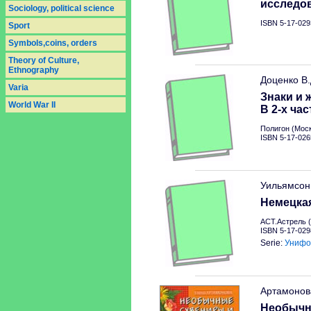
исследо
Sociology, political science
ISBN 5-17-029
Sport
Symbols,coins, orders
Theory of Culture,
Ethnography
Доценко В
Varia
Знаки и 
World War II
В 2-х час
Полигон (Моск
ISBN 5-17-026
Уильямсон
Немецкая
АСТ.Астрель (
ISBN 5-17-029
Serie:
Унифо
Артамонов
Необычн