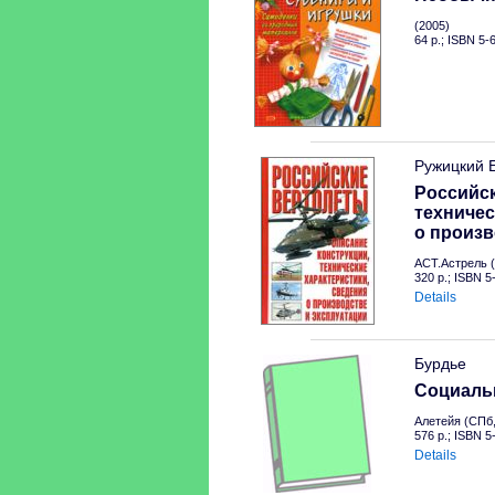
(2005)
64 p.; ISBN 5-
Ружицкий 
Российск
техничес
о произв
АСТ.Астрель (
320 p.; ISBN 
Details
Бурдье
Социальн
Алетейя (СПб,
576 p.; ISBN 
Details