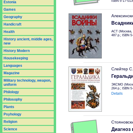
ISBN 5-17-013
Estonia
Games
Алексинск
Geography
Всадник
Handicraft
АСТ (Москва, 
Health
487 p.; ISBN 
History ancient, middle ages,
new
History Modern
Housekeeping
Languages
Слейтер С
Magazine
Геральд
Military technology, weapon,
uniform
ЭКСМО (Москв
264 p.; ISBN 
Philology
Details
Philosophy
Plants
Psyhology
Religion
Стояновск
Диагноз 
Science