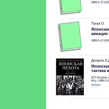
ISBN 5-17-010
Тагая О
Японска
авиация 
ISBN 5-17-029
Догерти Л.
Японская
тактика 
АСТ.Астрель (
96 p.; ISBN 5-
Details