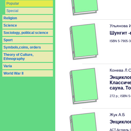
Popular
Special
Religion
Science
Ульянова 
Шунгит 
Sociology, political science
Sport
ISBN 5-7905-3
Symbols,coins, orders
Theory of Culture,
Ethnography
Varia
Конева Л.
World War II
Энцикло
Классиче
сауна. Т
272 p.; ISBN 
Жук А.Б
Энцикло
АСТ.Астрель (