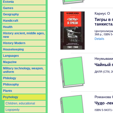
Estonia
Games
Кариус О
Geography
Тигры в 
Handicraft
танкиста
Health
Центрполигра
History ancient, middle ages,
368 p.; ISBN 
new
Details
History Modern
Housekeeping
Languages
Неумываки
Magazine
Чайный г
Military technology, weapon,
uniform
ДИЛЯ (СПб, 2
Philology
Philosophy
Plants
Романова 
Psyhology
Чудо -ле
Children, educational
Logopedy
ISBN 5-94371-