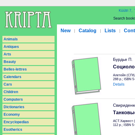
Küütri 7, 
Search book
New
Catalog
Lists
Cont
|
|
|
Animals
Antiques
Arts
Бурдье П.
Beauty
Социоло
Belles-lettres
Алетейя (СПб,
Calendars
288 p.; ISBN 
Cars
Details
Children
Computers
Свириденк
Dictionaries
Танковы
Economy
АСТ.Харвест (
Encyclopedias
112 p.; ISBN 5
Esotherics