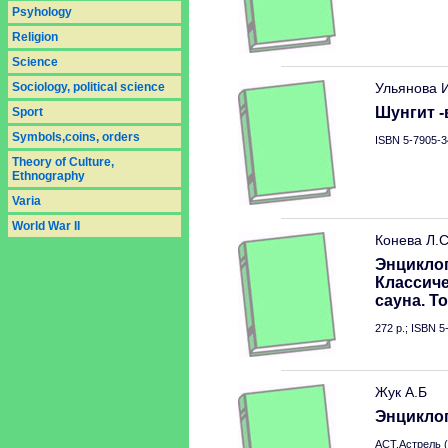
Psyhology
Religion
Science
Sociology, political science
Ульянова 
Шунгит 
Sport
Symbols,coins, orders
ISBN 5-7905-3
Theory of Culture,
Ethnography
Varia
World War II
Конева Л.
Энцикло
Классиче
сауна. Т
272 p.; ISBN 
Жук А.Б
Энцикло
АСТ.Астрель (