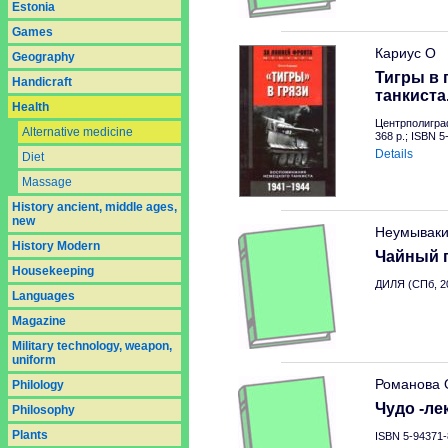
Estonia
Games
Кариус О
Geography
Тигры в 
Handicraft
танкиста
Health
Центрполигра
Alternative medicine
368 p.; ISBN 
Details
Diet
Massage
History ancient, middle ages,
new
Неумываки
History Modern
Чайный г
Housekeeping
ДИЛЯ (СПб, 2
Languages
Magazine
Military technology, weapon,
uniform
Романова 
Philology
Чудо -ле
Philosophy
Plants
ISBN 5-94371-