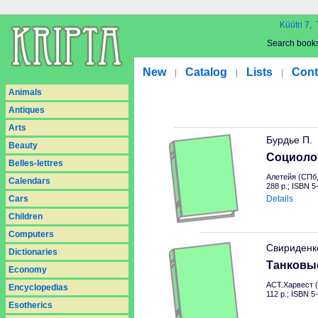
Küütri 7, 
Search book
New
Catalog
Lists
Cont
|
|
|
Animals
Antiques
Arts
Бурдье П.
Beauty
Социоло
Belles-lettres
Алетейя (СПб,
Calendars
288 p.; ISBN 
Cars
Details
Children
Computers
Свириденк
Dictionaries
Танковы
Economy
АСТ.Харвест (
Encyclopedias
112 p.; ISBN 5
Esotherics