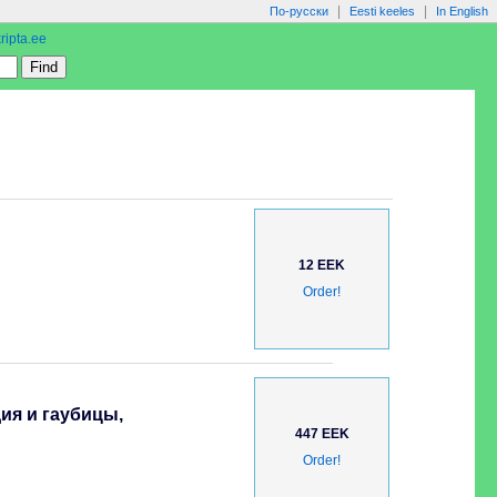
|
|
По-русски
Eesti keeles
In English
ripta.ee
12 EEK
Order!
ия и гаубицы,
447 EEK
Order!