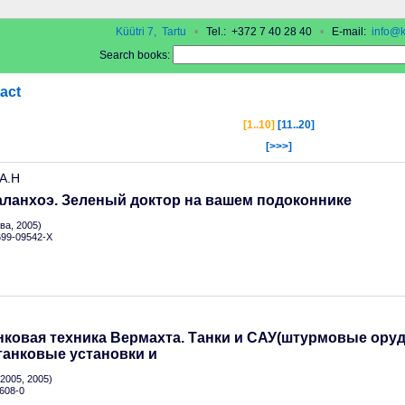
Küütri 7, Tartu
•
Tel.: +372 7 40 28 40
•
E-mail:
info@k
Search books:
act
[1..10]
[11..20]
[>>>]
 А.Н
аланхоэ. Зеленый доктор на вашем подоконнике
а, 2005)
-699-09542-X
ковая техника Вермахта. Танки и САУ(штурмовые оруд
танковые установки и
2005, 2005)
608-0