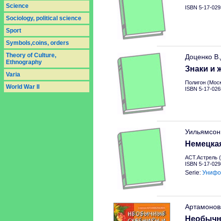
Science
ISBN 5-17-029
Sociology, political science
Sport
Symbols,coins, orders
Theory of Culture,
Доценко В
Ethnography
Знаки и 
Varia
Полигон (Моск
World War II
ISBN 5-17-026
Уильямсон
Немецкая
АСТ.Астрель (
ISBN 5-17-029
Serie:
Унифо
Артамонов
Необычн