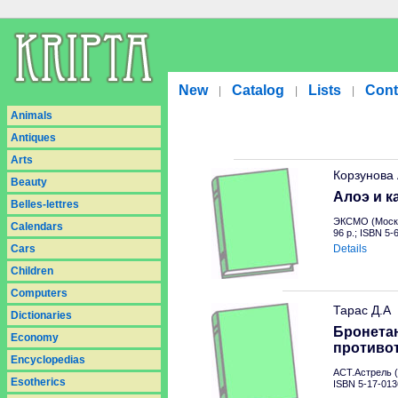
New
Catalog
Lists
Cont
|
|
|
Animals
Antiques
Arts
Корзунова
Beauty
Алоэ и к
Belles-lettres
ЭКСМО (Москв
Calendars
96 p.; ISBN 5
Cars
Details
Children
Computers
Тарас Д.А
Dictionaries
Бронетан
Economy
противо
Encyclopedias
АСТ.Астрель (
Esotherics
ISBN 5-17-013