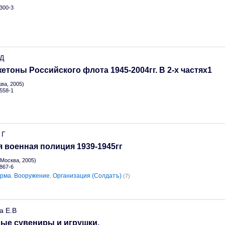
300-3
.Д
жетоны Российского флота 1945-2004гг. В 2-х частях1
ва, 2005)
558-1
 Г
 военная полиция 1939-1945гг
Москва, 2005)
867-6
рма. Вооружение. Организация (Солдатъ)
(7)
а Е.В
ые сувениры и игрушки.