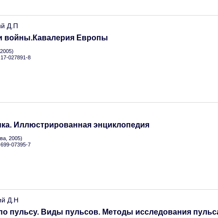
ий Д.П
и войны.Кавалерия Европы
2005)
5-17-027891-8
.
ика. Иллюстрированная энциклопедия
а, 2005)
5-699-07395-7
ий Д.Н
по пульсу. Виды пульсов. Методы исследования пульс