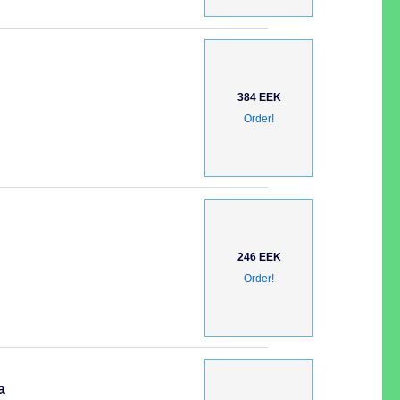
384 EEK
Order!
246 EEK
Order!
а