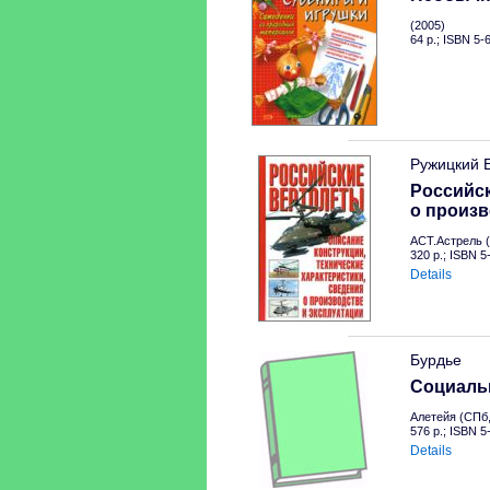
(2005)
64 p.; ISBN 5-
Ружицкий 
Российск
о произв
АСТ.Астрель (
320 p.; ISBN 
Details
Бурдье
Социальн
Алетейя (СПб,
576 p.; ISBN 
Details