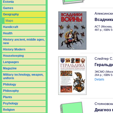
Estonia
Games
Алексинск
Geography
Всадник
Maps
АСТ (Москва, 
Handicraft
487 p.; ISBN 
Health
History ancient, middle ages,
new
History Modern
Housekeeping
Слейтер С
Languages
Геральд
Magazine
ЭКСМО (Москв
Military technology, weapon,
264 p.; ISBN 
uniform
Details
Philology
Philosophy
Plants
Psyhology
Стояновск
Диагноз 
Religion