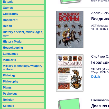
ISBN 5-17-013
Estonia
Games
Алексинск
Geography
Всадник
Handicraft
АСТ (Москва, 
Health
487 p.; ISBN 
History ancient, middle ages,
new
History Modern
Housekeeping
Languages
Слейтер С
Magazine
Геральд
Military technology, weapon,
uniform
ЭКСМО (Москв
264 p.; ISBN 
Philology
Details
Philosophy
Plants
Psyhology
Religion
Стояновск
Диагноз 
Science