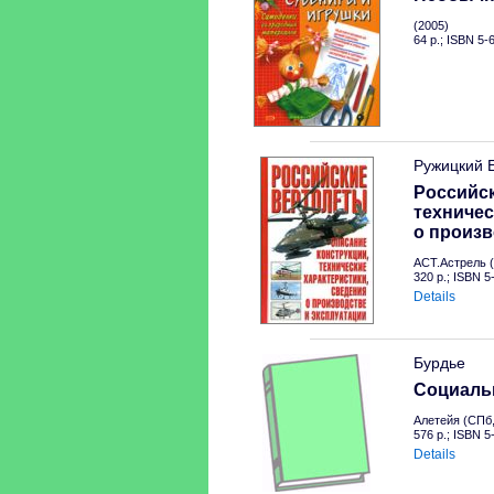
(2005)
64 p.; ISBN 5-
Ружицкий 
Российск
техничес
о произв
АСТ.Астрель (
320 p.; ISBN 
Details
Бурдье
Социальн
Алетейя (СПб,
576 p.; ISBN 
Details