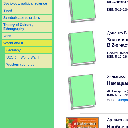
исследо
Sociology, political science
ISBN 5-17-029
Sport
Symbols,coins, orders
Theory of Culture,
Ethnography
Доценко В
Varia
Знаки и 
World War II
В 2-х час
Germany
Полигон (Моск
ISBN 5-17-026
USSR in World War II
Western countries
Уильямсон
Немецкая
АСТ.Астрель (
ISBN 5-17-029
Serie:
Унифо
Артамонов
Необычн