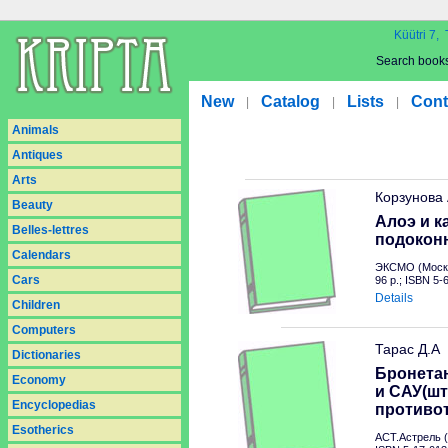
Küütri 7, 
Search book
New
Catalog
Lists
Cont
|
|
|
Animals
Antiques
Arts
Корзунова
Beauty
Алоэ и к
Belles-lettres
подокон
Calendars
ЭКСМО (Москв
Cars
96 p.; ISBN 5
Details
Children
Computers
Тарас Д.А
Dictionaries
Бронетан
Economy
и САУ(шт
Encyclopedias
противо
Esotherics
АСТ.Астрель (