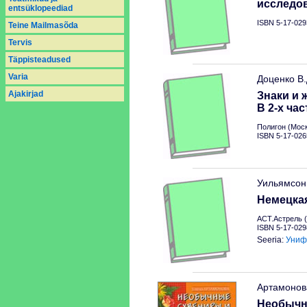
исследо
entsüklopeediad
ISBN 5-17-029
Teine Mailmasõda
Tervis
Täppisteadused
Varia
Доценко В
Аjakirjad
Знаки и 
В 2-х час
Полигон (Моск
ISBN 5-17-026
Уильямсон
Немецкая
АСТ.Астрель (
ISBN 5-17-029
Seeria:
Униф
Артамонов
Необычн