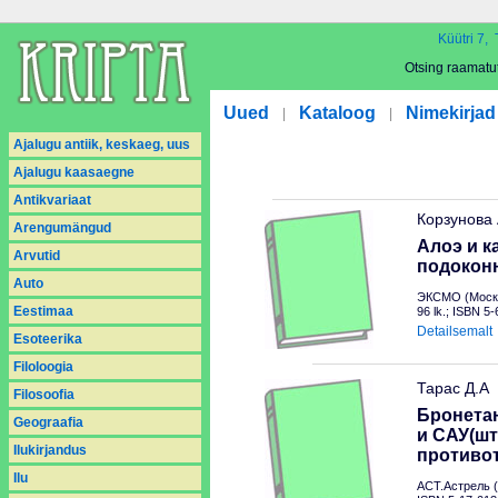
Küütri 7, 
Otsing raamatu
Uued
Kataloog
Nimekirjad
|
|
Ajalugu antiik, keskaeg, uus
Ajalugu kaasaegne
Antikvariaat
Корзунова
Arengumängud
Алоэ и к
Arvutid
подокон
Auto
ЭКСМО (Москв
Eestimaa
96 lk.; ISBN 5
Detailsemalt
Esoteerika
Filoloogia
Тарас Д.А
Filosoofia
Бронетан
Geograafia
и САУ(шт
Ilukirjandus
противо
Ilu
АСТ.Астрель (