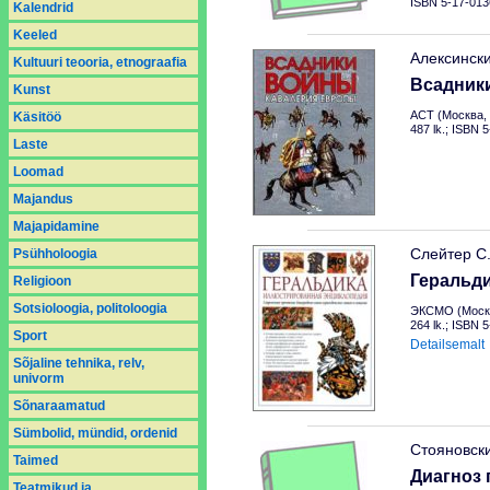
ISBN 5-17-013
Kalendrid
Keeled
Алексинск
Kultuuri teooria, etnograafia
Всадник
Kunst
АСТ (Москва, 
Käsitöö
487 lk.; ISBN 
Laste
Loomad
Majandus
Majapidamine
Слейтер С
Psühholoogia
Геральд
Religioon
Sotsioloogia, politoloogia
ЭКСМО (Москв
264 lk.; ISBN 
Sport
Detailsemalt
Sõjaline tehnika, relv,
univorm
Sõnaraamatud
Sümbolid, mündid, ordenid
Стояновск
Taimed
Диагноз 
Teatmikud ja