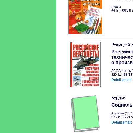
(2005)
64 lk.; ISBN 5
Ружицкий 
Российск
техничес
о произв
АСТ.Астрель (
320 lk.; ISBN 
Detailsemalt
Бурдье
Социальн
Алетейя (СПб,
576 lk.; ISBN 
Detailsemalt