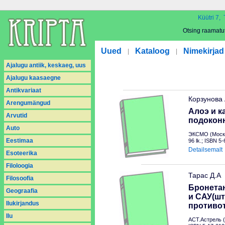
Küütri 7, 
Otsing raamatu
Uued
Kataloog
Nimekirjad
|
|
Ajalugu antiik, keskaeg, uus
Ajalugu kaasaegne
Antikvariaat
Корзунова
Arengumängud
Алоэ и к
Arvutid
подокон
Auto
ЭКСМО (Москв
Eestimaa
96 lk.; ISBN 5
Detailsemalt
Esoteerika
Filoloogia
Тарас Д.А
Filosoofia
Бронетан
Geograafia
и САУ(шт
Ilukirjandus
противо
Ilu
АСТ.Астрель (