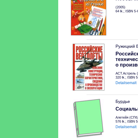
(2005)
64 lk.; ISBN 5
Ружицкий 
Российск
техничес
о произв
АСТ.Астрель (
320 lk.; ISBN 
Detailsemalt
Бурдье
Социальн
Алетейя (СПб,
576 lk.; ISBN 
Detailsemalt