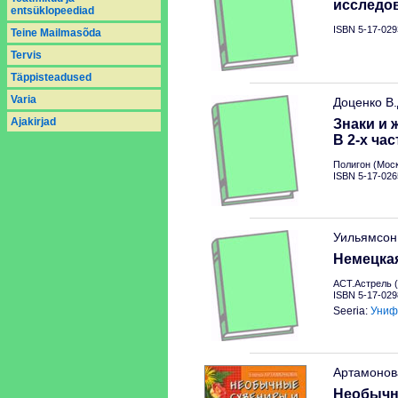
исследо
entsüklopeediad
ISBN 5-17-029
Teine Mailmasõda
Tervis
Täppisteadused
Varia
Доценко В
Аjakirjad
Знаки и 
В 2-х час
Полигон (Моск
ISBN 5-17-026
Уильямсон
Немецкая
АСТ.Астрель (
ISBN 5-17-029
Seeria:
Униф
Артамонов
Необычн