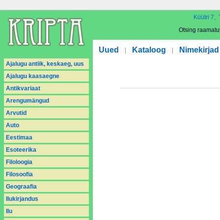
Küütri 7, 
Otsing raamatu
Uued
Kataloog
Nimekirjad
|
|
Ajalugu antiik, keskaeg, uus
Ajalugu kaasaegne
Antikvariaat
Arengumängud
Arvutid
Auto
Eestimaa
Esoteerika
Filoloogia
Filosoofia
Geograafia
Ilukirjandus
Ilu