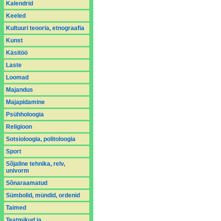
Kalendrid
Keeled
Kultuuri teooria, etnograafia
Kunst
Käsitöö
Laste
Loomad
Majandus
Majapidamine
Psühholoogia
Religioon
Sotsioloogia, politoloogia
Sport
Sõjaline tehnika, relv,
univorm
Sõnaraamatud
Sümbolid, mündid, ordenid
Taimed
Teatmikud ja