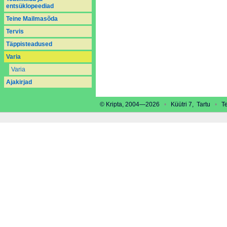
entsüklopeediad
Teine Mailmasõda
Tervis
Täppisteadused
Varia
Varia
Аjakirjad
© Kripta, 2004—2026
•
Küütri 7, Tartu
•
Tel