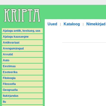
Uued
Kataloog
Nimekirjad
|
|
Ajalugu antiik, keskaeg, uus
Ajalugu kaasaegne
Antikvariaat
Arengumängud
Arvutid
Auto
Eestimaa
Esoteerika
Filoloogia
Filosoofia
Geograafia
Ilukirjandus
Ilu