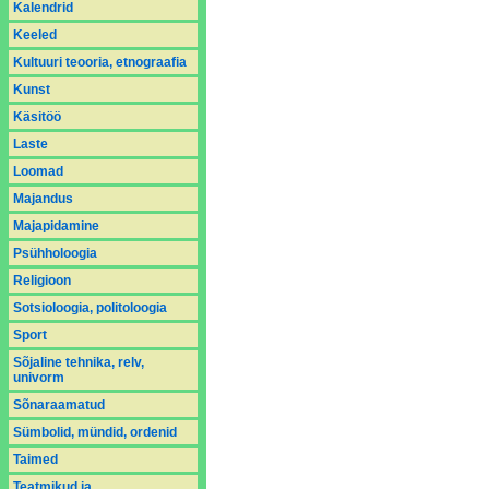
Kalendrid
Keeled
Kultuuri teooria, etnograafia
Kunst
Käsitöö
Laste
Loomad
Majandus
Majapidamine
Psühholoogia
Religioon
Sotsioloogia, politoloogia
Sport
Sõjaline tehnika, relv,
univorm
Sõnaraamatud
Sümbolid, mündid, ordenid
Taimed
Teatmikud ja