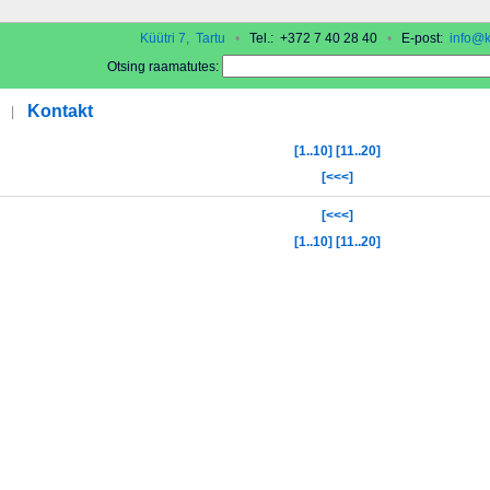
Küütri 7, Tartu
•
Tel.: +372 7 40 28 40
•
E-post:
info@k
Otsing raamatutes:
Kontakt
|
[1..10]
[11..20]
[<<<]
[<<<]
[1..10]
[11..20]