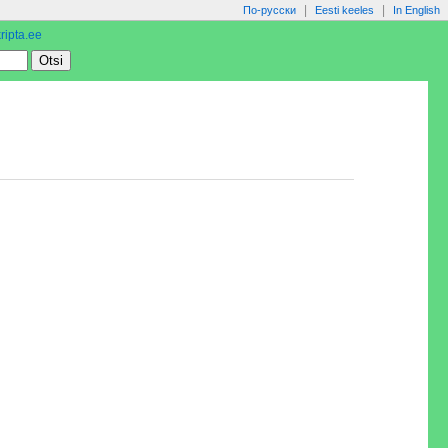
|
|
По-русски
Eesti keeles
In English
ripta.ee