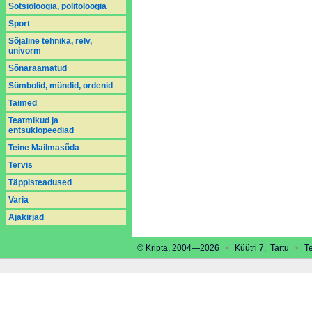
Sotsioloogia, politoloogia
Sport
Sõjaline tehnika, relv,
univorm
Sõnaraamatud
Sümbolid, mündid, ordenid
Taimed
Teatmikud ja
entsüklopeediad
Teine Mailmasõda
Tervis
Täppisteadused
Varia
Аjakirjad
© Kripta, 2004—2026
•
Küütri 7, Tartu
•
Tel