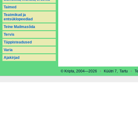
Taimed
Teatmikud ja
entsüklopeediad
Teine Mailmasõda
Tervis
Täppisteadused
Varia
Аjakirjad
© Kripta, 2004—2026
•
Küütri 7, Tartu
•
Tel