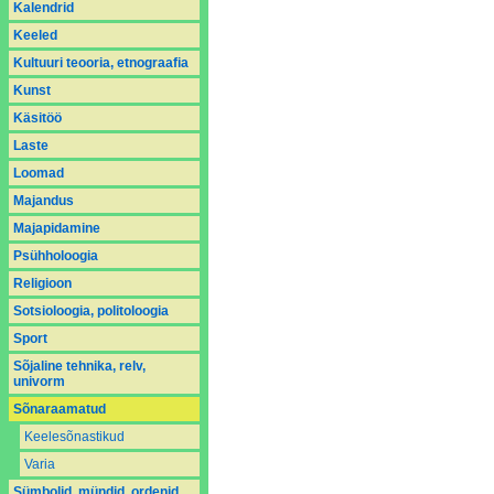
Kalendrid
Keeled
Kultuuri teooria, etnograafia
Kunst
Käsitöö
Laste
Loomad
Majandus
Majapidamine
Psühholoogia
Religioon
Sotsioloogia, politoloogia
Sport
Sõjaline tehnika, relv,
univorm
Sõnaraamatud
Keelesõnastikud
Varia
Sümbolid, mündid, ordenid