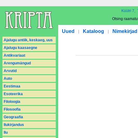
Küütri 7, 
Otsing raamatu
Uued
Kataloog
Nimekirjad
|
|
Ajalugu antiik, keskaeg, uus
Ajalugu kaasaegne
Antikvariaat
Arengumängud
Arvutid
Auto
Eestimaa
Esoteerika
Filoloogia
Filosoofia
Geograafia
Ilukirjandus
Ilu