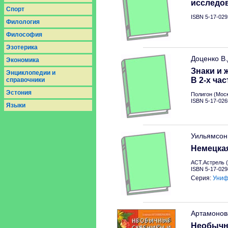
исследо
Спорт
ISBN 5-17-029
Филология
Философия
Эзотерика
Доценко В
Экономика
Знаки и 
Энциклопедии и
В 2-х час
справочники
Эстония
Полигон (Моск
ISBN 5-17-026
Языки
Уильямсон
Немецкая
АСТ.Астрель (
ISBN 5-17-029
Серия:
Униф
Артамонов
Необычн