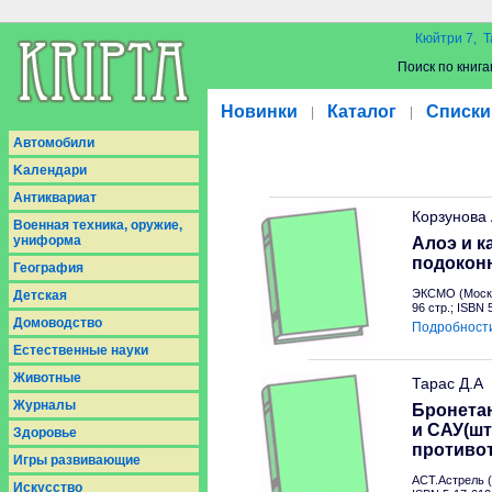
Кюйтри 7, Т
Поиск по книга
Новинки
Каталог
Списки
|
|
Aвтомобили
Kалендари
Антиквариат
Корзунова
Военная техника, оружие,
униформа
Алоэ и к
подокон
География
ЭКСМО (Москв
Детская
96 стр.; ISBN
Домоводство
Подробност
Естественные науки
Животные
Тарас Д.А
Журналы
Бронетан
и САУ(шт
Здоровье
противо
Игры развивающие
АСТ.Астрель (
Искусство