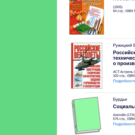
(2005)
64 стр.; ISBN
Ружицкий 
Российск
техничес
о произв
АСТ.Астрель (
320 стр.; ISB
Подробност
Бурдье
Социальн
Алетейя (СПб,
576 стр.; ISB
Подробност