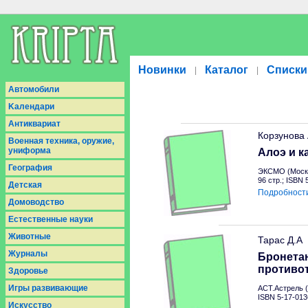
Новинки
Каталог
Списки
|
|
Aвтомобили
Kалендари
Антиквариат
Корзунова
Военная техника, оружие,
униформа
Алоэ и к
География
ЭКСМО (Москв
96 стр.; ISBN
Детская
Подробност
Домоводство
Естественные науки
Животные
Тарас Д.А
Журналы
Бронетан
противо
Здоровье
Игры развивающие
АСТ.Астрель (
ISBN 5-17-013
Искусство