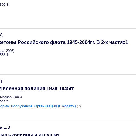
300-3
.Д
жетоны Российского флота 1945-2004гг. В 2-х частях1
ва, 2005)
558-1
 Г
 военная полиция 1939-1945гг
Москва, 2005)
867-6
орма. Вооружение. Организация (Солдатъ)
(7)
а Е.В
ые сувениры и игрушки.