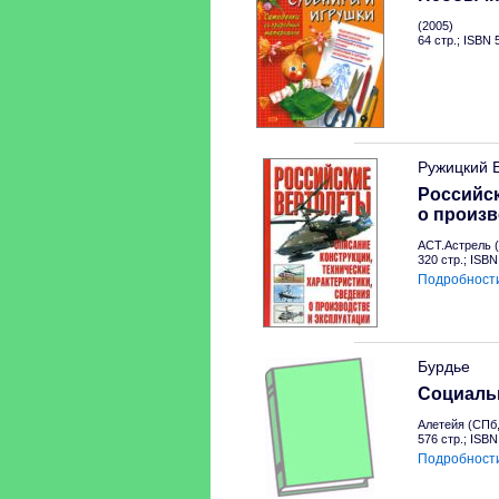
(2005)
64 стр.; ISBN
Ружицкий 
Российск
о произв
АСТ.Астрель (
320 стр.; ISB
Подробност
Бурдье
Социальн
Алетейя (СПб,
576 стр.; ISB
Подробност