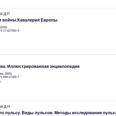
ий Д.П
и войны.Кавалерия Европы
2005)
N 5-17-027891-8
.
ика. Иллюстрированная энциклопедия
а, 2005)
N 5-699-07395-7
и
ий Д.Н
по пульсу. Виды пульсов. Методы исследования пульс