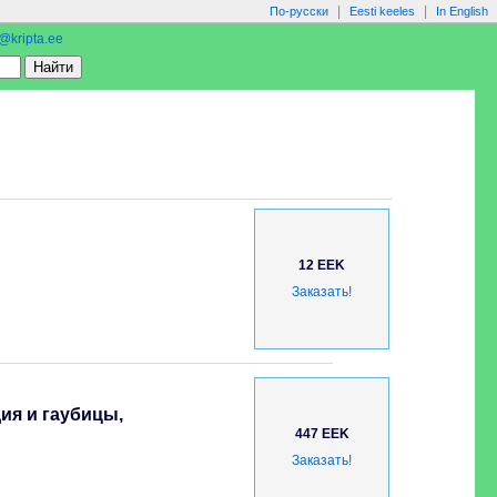
|
|
По-русски
Eesti keeles
In English
o@kripta.ee
12 EEK
Заказать!
ия и гаубицы,
447 EEK
Заказать!