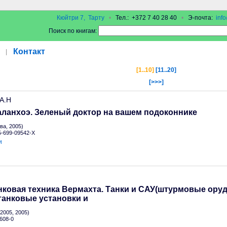
Кюйтри 7, Тарту
•
Тел.: +372 7 40 28 40
•
Э-почта:
inf
Поиск по книгам:
Контакт
|
[1..10]
[11..20]
[>>>]
 А.Н
аланхоэ. Зеленый доктор на вашем подоконнике
а, 2005)
 5-699-09542-X
и
ковая техника Вермахта. Танки и САУ(штурмовые оруд
танковые установки и
2005, 2005)
608-0