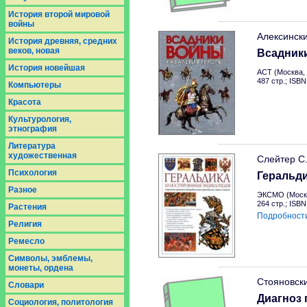
История второй мировой
войны
Алексинск
История древняя, средних
веков, новая
Всадник
История новейшая
АСТ (Москва, 
487 стр.; ISB
Компьютеры
Красота
Культурология,
этнография
Литература
художественная
Слейтер С
Психология
Геральд
Разное
ЭКСМО (Москв
264 стр.; ISB
Растения
Подробност
Религия
Ремесло
Символы, эмблемы,
монеты, ордена
Стояновск
Словари
Диагноз 
Социология, политология