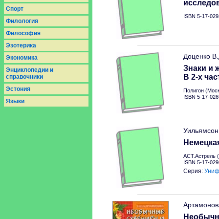
исследо
Спорт
ISBN 5-17-029
Филология
Философия
Эзотерика
Доценко В
Экономика
Знаки и 
Энциклопедии и
В 2-х час
справочники
Эстония
Полигон (Моск
ISBN 5-17-026
Языки
Уильямсон
Немецкая
АСТ.Астрель (
ISBN 5-17-029
Серия:
Униф
Артамонов
Необычн