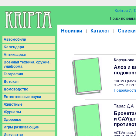
Кюйтри 7, Т
Поиск по книга
Новинки
Каталог
Списки
|
|
Aвтомобили
Kалендари
Антиквариат
Корзунова
Военная техника, оружие,
униформа
Алоэ и к
подокон
География
ЭКСМО (Москв
Детская
96 стр.; ISBN
Домоводство
Подробност
Естественные науки
Животные
Тарас Д.А
Журналы
Бронетан
и САУ(шт
Здоровье
противо
Игры развивающие
АСТ.Астрель (
Искусство