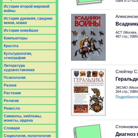
ISBN 5-17-013
История второй мировой
войны
Алексинск
История древняя, средних
веков, новая
Всадник
История новейшая
АСТ (Москва, 
487 стр.; ISB
Компьютеры
Красота
Культурология,
этнография
Литература
художественная
Слейтер С
Психология
Геральд
Разное
ЭКСМО (Москв
264 стр.; ISB
Растения
Подробност
Религия
Ремесло
Символы, эмблемы,
монеты, ордена
Стояновск
Словари
Диагноз 
Социология, политология