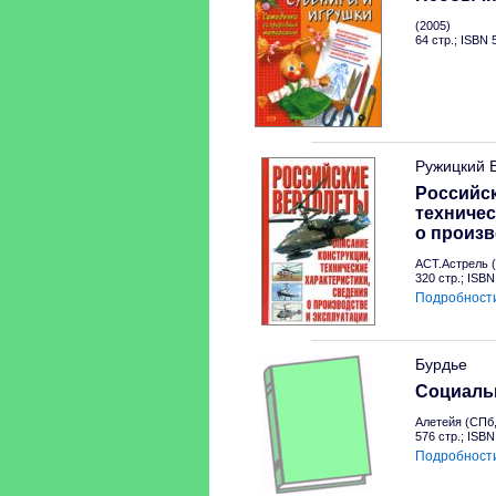
(2005)
64 стр.; ISBN
Ружицкий 
Российск
техничес
о произв
АСТ.Астрель (
320 стр.; ISB
Подробност
Бурдье
Социальн
Алетейя (СПб,
576 стр.; ISB
Подробност