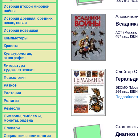
ISBN 5-17-013
История второй мировой
войны
Алексинск
История древняя, средних
веков, новая
Всадник
История новейшая
АСТ (Москва, 
487 стр.; ISB
Компьютеры
Красота
Культурология,
этнография
Литература
художественная
Слейтер С
Психология
Геральд
Разное
ЭКСМО (Москв
264 стр.; ISB
Растения
Подробност
Религия
Ремесло
Символы, эмблемы,
монеты, ордена
Стояновск
Словари
Диагноз 
Социология, политология