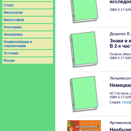
исследо
Спорт
ISBN 5-17-029
Филология
Философия
Эзотерика
Доценко В
Экономика
Знаки и 
Энциклопедии и
В 2-х час
справочники
Эстония
Полигон (Моск
ISBN 5-17-026
Языки
Уильямсон
Немецкая
АСТ.Астрель (
ISBN 5-17-029
Серия:
Униф
Артамонов
Необычн