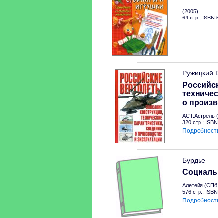
(2005)
64 стр.; ISBN
Ружицкий 
Российск
техничес
о произв
АСТ.Астрель (
320 стр.; ISB
Подробност
Бурдье
Социальн
Алетейя (СПб,
576 стр.; ISB
Подробност