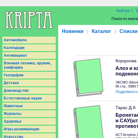
Кюйтри 7, Т
Поиск по книга
Новинки
Каталог
Списки
|
|
Aвтомобили
Kалендари
Антиквариат
Корзунова
Военная техника, оружие,
униформа
Алоэ и к
подокон
География
ЭКСМО (Москв
Детская
96 стр.; ISBN
Домоводство
Подробност
Естественные науки
Животные
Тарас Д.А
Журналы
Бронетан
и САУ(шт
Здоровье
противо
Игры развивающие
АСТ.Астрель (
Искусство