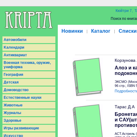
Кюйтри 7, Т
Поиск по книга
Новинки
Каталог
Списки
|
|
Aвтомобили
Kалендари
Антиквариат
Корзунова
Военная техника, оружие,
униформа
Алоэ и к
подокон
География
ЭКСМО (Москв
Детская
96 стр.; ISBN
Домоводство
Подробност
Естественные науки
Животные
Тарас Д.А
Журналы
Бронетан
и САУ(шт
Здоровье
противо
Игры развивающие
АСТ.Астрель (
Искусство