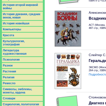
ISBN 5-17-013
История второй мировой
войны
Алексинск
История древняя, средних
веков, новая
Всадник
История новейшая
АСТ (Москва, 
487 стр.; ISB
Компьютеры
Красота
Культурология,
этнография
Литература
художественная
Слейтер С
Психология
Геральд
Разное
ЭКСМО (Москв
264 стр.; ISB
Растения
Подробност
Религия
Ремесло
Символы, эмблемы,
монеты, ордена
Стояновск
Словари
Диагноз 
Социология, политология