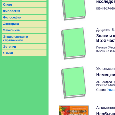
исследо
Спорт
ISBN 5-17-029
Филология
Философия
Эзотерика
Доценко В
Экономика
Знаки и 
Энциклопедии и
В 2-х час
справочники
Эстония
Полигон (Моск
ISBN 5-17-026
Языки
Уильямсон
Немецкая
АСТ.Астрель (
ISBN 5-17-029
Серия:
Униф
Артамонов
Необычн