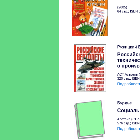
(2005)
64 стр.; ISBN
Ружицкий 
Российск
техничес
о произв
АСТ.Астрель (
320 стр.; ISB
Подробност
Бурдье
Социальн
Алетейя (СПб,
576 стр.; ISB
Подробност