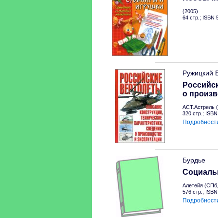
(2005)
64 стр.; ISBN
Ружицкий 
Российск
о произв
АСТ.Астрель (
320 стр.; ISB
Подробност
Бурдье
Социальн
Алетейя (СПб,
576 стр.; ISB
Подробност