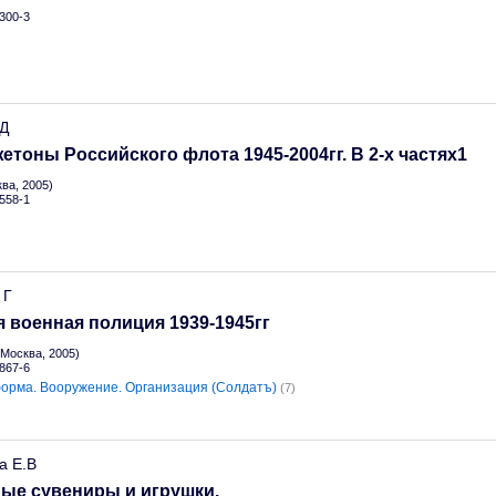
300-3
.Д
жетоны Российского флота 1945-2004гг. В 2-х частях1
ва, 2005)
558-1
 Г
 военная полиция 1939-1945гг
Москва, 2005)
867-6
орма. Вооружение. Организация (Солдатъ)
(7)
а Е.В
ые сувениры и игрушки.