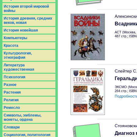
История второй мировой
войны
Алексинск
История древняя, средних
веков, новая
Всадник
История новейшая
АСТ (Москва, 
487 стр.; ISB
Компьютеры
Красота
Культурология,
этнография
Литература
художественная
Слейтер С
Психология
Геральд
Разное
ЭКСМО (Москв
264 стр.; ISB
Растения
Подробност
Религия
Ремесло
Символы, эмблемы,
монеты, ордена
Стояновск
Словари
Диагноз 
Социология, политология