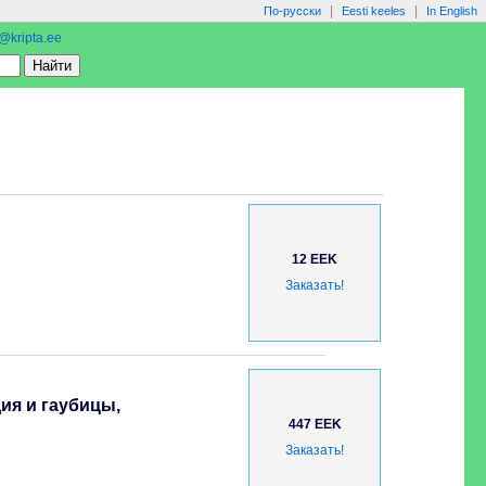
|
|
По-русски
Eesti keeles
In English
o@kripta.ee
12 EEK
Заказать!
ия и гаубицы,
447 EEK
Заказать!