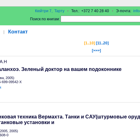
Кюйтри 7, Тарту
•
Тел.: +372 7 40 28 40
•
Э-почта:
inf
Поиск по книгам:
Контакт
|
[1..10]
[11..20]
[>>>]
 А.Н
аланхоэ. Зеленый доктор на вашем подоконнике
а, 2005)
 5-699-09542-X
и
ковая техника Вермахта. Танки и САУ(штурмовые оруд
танковые установки и
2005, 2005)
608-0