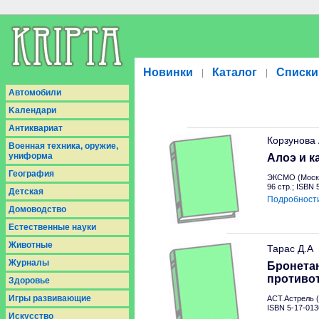
Новинки
Каталог
Списки
|
|
Aвтомобили
Kалендари
Антиквариат
Корзунова
Военная техника, оружие,
униформа
Алоэ и к
География
ЭКСМО (Москв
96 стр.; ISBN
Детская
Подробност
Домоводство
Естественные науки
Животные
Тарас Д.А
Журналы
Бронетан
противо
Здоровье
Игры развивающие
АСТ.Астрель (
ISBN 5-17-013
Искусство