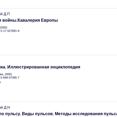
ий Д.П
и войны.Кавалерия Европы
2005)
N 5-17-027891-8
.
ика. Иллюстрированная энциклопедия
а, 2005)
N 5-699-07395-7
и
ий Д.Н
по пульсу. Виды пульсов. Методы исследования пульс