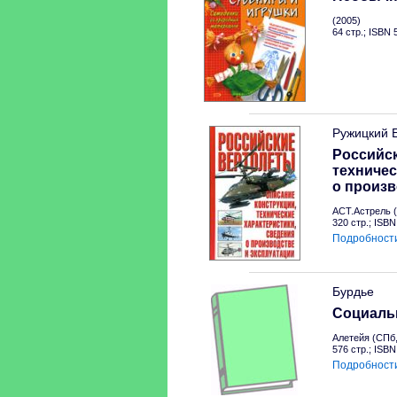
(2005)
64 стр.; ISBN
Ружицкий 
Российск
техничес
о произв
АСТ.Астрель (
320 стр.; ISB
Подробност
Бурдье
Социальн
Алетейя (СПб,
576 стр.; ISB
Подробност