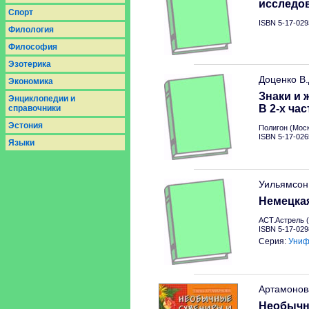
исследо
Спорт
ISBN 5-17-029
Филология
Философия
Эзотерика
Доценко В
Экономика
Знаки и 
Энциклопедии и
В 2-х час
справочники
Эстония
Полигон (Моск
ISBN 5-17-026
Языки
Уильямсон
Немецкая
АСТ.Астрель (
ISBN 5-17-029
Серия:
Униф
Артамонов
Необычн