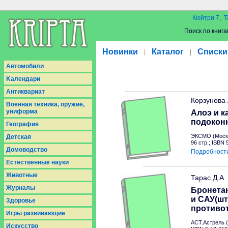
Кюйтри 7, Т
Поиск по книга
Новинки
Каталог
Списки
|
|
Aвтомобили
Kалендари
Антиквариат
Корзунова
Военная техника, оружие,
униформа
Алоэ и к
подокон
География
ЭКСМО (Москв
Детская
96 стр.; ISBN
Домоводство
Подробност
Естественные науки
Животные
Тарас Д.А
Журналы
Бронетан
и САУ(шт
Здоровье
противо
Игры развивающие
АСТ.Астрель (
Искусство