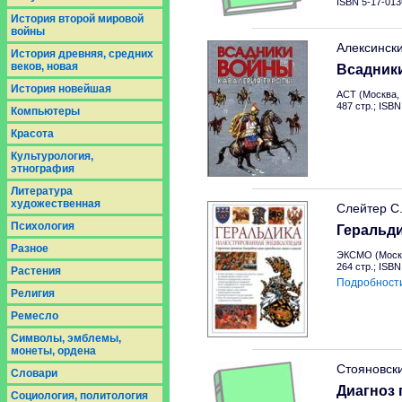
ISBN 5-17-013
История второй мировой
войны
Алексинск
История древняя, средних
веков, новая
Всадник
История новейшая
АСТ (Москва, 
487 стр.; ISB
Компьютеры
Красота
Культурология,
этнография
Литература
художественная
Слейтер С
Психология
Геральд
Разное
ЭКСМО (Москв
264 стр.; ISB
Растения
Подробност
Религия
Ремесло
Символы, эмблемы,
монеты, ордена
Стояновск
Словари
Диагноз 
Социология, политология