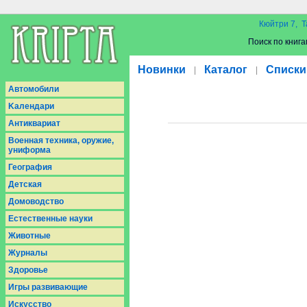
Кюйтри 7, Т
Поиск по книга
Новинки
Каталог
Списки
|
|
Aвтомобили
Kалендари
Антиквариат
Военная техника, оружие,
униформа
География
Детская
Домоводство
Естественные науки
Животные
Журналы
Здоровье
Игры развивающие
Искусство