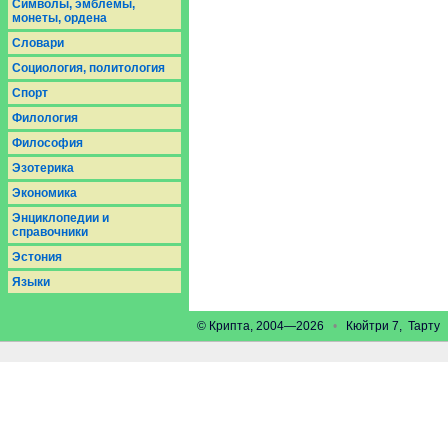
Символы, эмблемы,
монеты, ордена
Словари
Социология, политология
Спорт
Филология
Философия
Эзотерика
Экономика
Энциклопедии и
справочники
Эстония
Языки
© Крипта, 2004—2026
•
Кюйтри 7, Тарт