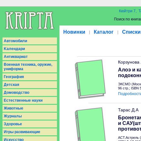
Кюйтри 7, Т
Поиск по книга
Новинки
Каталог
Списки
|
|
Aвтомобили
Kалендари
Антиквариат
Корзунова
Военная техника, оружие,
униформа
Алоэ и к
подокон
География
ЭКСМО (Москв
Детская
96 стр.; ISBN
Домоводство
Подробност
Естественные науки
Животные
Тарас Д.А
Журналы
Бронетан
и САУ(шт
Здоровье
противо
Игры развивающие
АСТ.Астрель (
Искусство