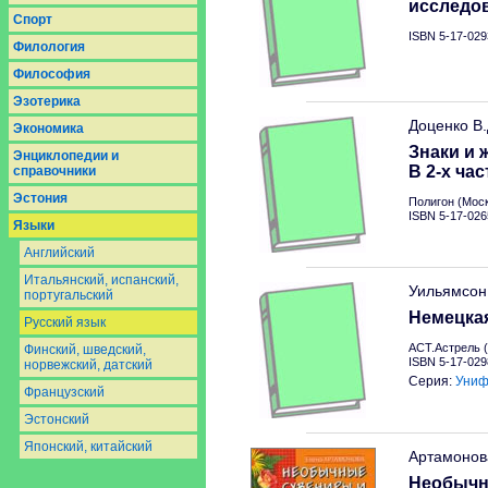
исследо
Спорт
ISBN 5-17-029
Филология
Философия
Эзотерика
Доценко В
Экономика
Знаки и 
Энциклопедии и
В 2-х час
справочники
Эстония
Полигон (Моск
ISBN 5-17-026
Языки
Английский
Итальянский, испанский,
Уильямсон
португальский
Немецкая
Русский язык
АСТ.Астрель (
Финский, шведский,
ISBN 5-17-029
норвежский, датский
Серия:
Униф
Французский
Эстонский
Японский, китайский
Артамонов
Необычн