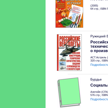
(2005)
64 стр.; ISBN
Ружицкий 
Российск
техничес
о произв
АСТ.Астрель (
320 стр.; ISB
Подробност
Бурдье
Социальн
Алетейя (СПб,
576 стр.; ISB
Подробност