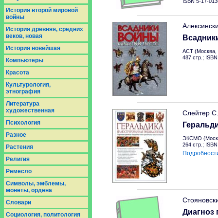
ISBN 5-17-013
История второй мировой
войны
Алексинск
История древняя, средних
веков, новая
Всадник
История новейшая
АСТ (Москва, 
487 стр.; ISB
Компьютеры
Красота
Культурология,
этнография
Литература
художественная
Слейтер С
Психология
Геральд
Разное
ЭКСМО (Москв
264 стр.; ISB
Растения
Подробност
Религия
Ремесло
Символы, эмблемы,
монеты, ордена
Стояновск
Словари
Диагноз 
Социология, политология