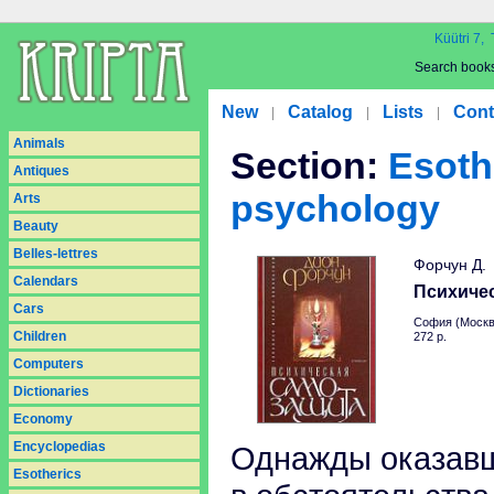
Küütri 7, 
Search book
New
Catalog
Lists
Cont
|
|
|
Animals
Section:
Esoth
Antiques
psychology
Arts
Beauty
Belles-lettres
Форчун Д.
Calendars
Психиче
Cars
София (Москв
Children
272 p.
Computers
Dictionaries
Economy
Encyclopedias
Однажды оказавш
Esotherics