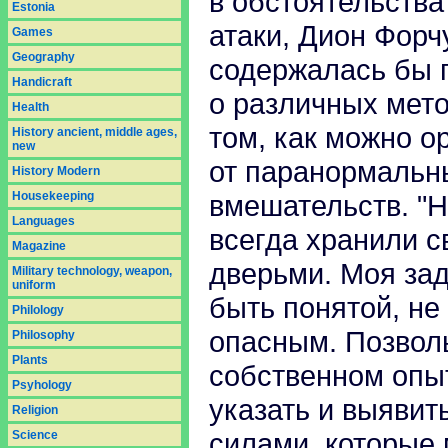
в обстоятельств
Estonia
атаки, Дион Форч
Games
Geography
содержалась бы 
Handicraft
о различных мет
Health
том, как можно о
History ancient, middle ages,
new
от паранормальн
History Modern
Housekeeping
вмешательств. "
Languages
всегда хранили с
Magazine
дверьми. Моя зад
Military technology, weapon,
uniform
быть понятой, не
Philology
опасным. Позволь
Philosophy
Plants
собственном опыт
Psyhology
указать и выявит
Religion
силами, которые 
Science