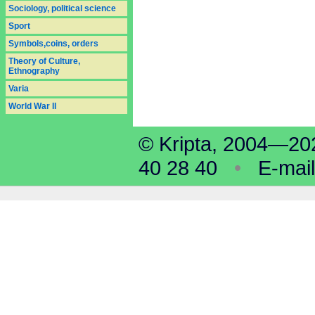
Sociology, political science
Sport
Symbols,coins, orders
Theory of Culture,
Ethnography
Varia
World War II
© Kripta, 2004—
40 28 40
•
E-mai