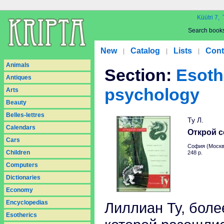
Küütri 7, 
Search book
New
Catalog
Lists
Cont
|
|
|
Animals
Section:
Esoth
Antiques
psychology
Arts
Beauty
Belles-lettres
Ту Л.
Calendars
Открой с
Cars
София (Москв
Children
248 p.
Computers
Dictionaries
Economy
Encyclopedias
Лиллиан Ту, боле
Esotherics