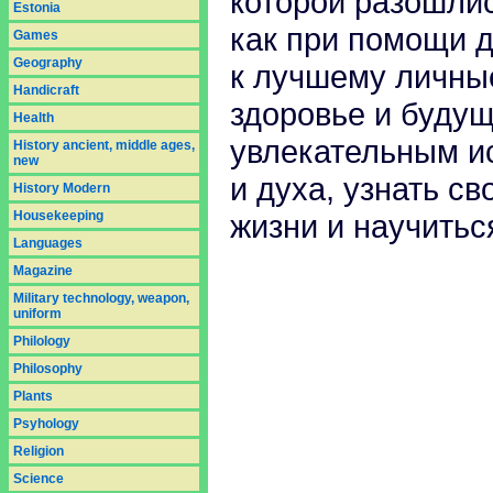
которой разошлис
Estonia
как при помощи 
Games
Geography
к лучшему личные
Handicraft
здоровье и будущ
Health
увлекательным и
History ancient, middle ages,
new
и духа, узнать св
History Modern
Housekeeping
жизни и научитьс
Languages
Magazine
Military technology, weapon,
uniform
Philology
Philosophy
Plants
Psyhology
Religion
Science