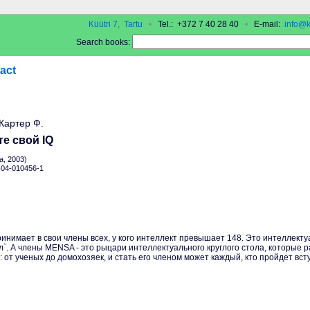
Küütri 7, Tartu
•
Tel.: +372 7 40 28 40
•
E-mail:
info@k
Search books:
act
 Картер Ф.
е свой IQ
, 2003)
5-04-010456-1
имает в свои члены всех, у кого интеллект превышает 148. Это интеллекту
`. А члены MENSA - это рыцари интеллектуального круглого стола, которые
от ученых до домохозяек, и стать его членом может каждый, кто пройдет вст