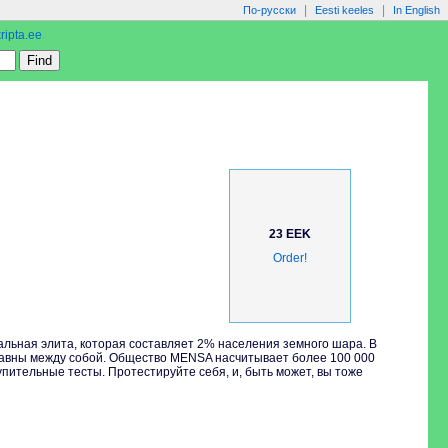
|
|
По-русски
Eesti keeles
In English
ripta.ee
23 EEK
Order!
альная элита, которая составляет 2% населения земного шара. В
 равны между собой. Общество MENSA насчитывает более 100 000
упительные тесты. Протестируйте себя, и, быть может, вы тоже