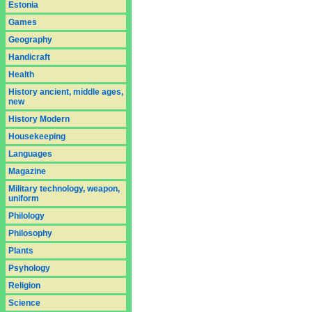
Estonia
Games
Geography
Handicraft
Health
History ancient, middle ages,
new
History Modern
Housekeeping
Languages
Magazine
Military technology, weapon,
uniform
Philology
Philosophy
Plants
Psyhology
Religion
Science