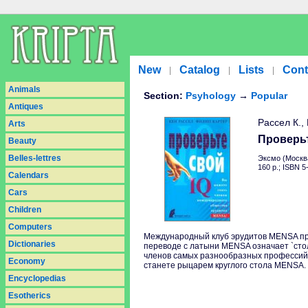
New
Catalog
Lists
Cont
|
|
|
Animals
Section:
Psyhology
→
Popular
Antiques
Рассел К.,
Arts
Проверьт
Beauty
Belles-lettres
Эксмо (Москва
160 p.; ISBN 
Calendars
Cars
Children
Computers
Международный клуб эрудитов MENSA прин
Dictionaries
переводе с латыни MENSA означает `стол
членов самых разнообразных профессий: 
Economy
станете рыцарем круглого стола MENSA.
Encyclopedias
Esotherics