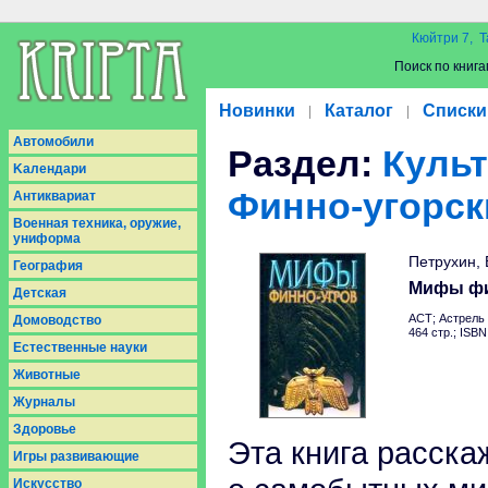
Кюйтри 7, Т
Поиск по книга
Новинки
Каталог
Списки
|
|
Aвтомобили
Раздел:
Культ
Kалендари
Финно-угорск
Антиквариат
Военная техника, оружие,
униформа
Петрухин,
География
Мифы фи
Детская
АСТ; Астрель 
Домоводство
464 стр.; ISB
Естественные науки
Животные
Журналы
Здоровье
Эта книга расска
Игры развивающие
Искусство