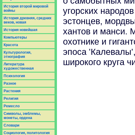
о самобытных ми
История второй мировой
угорских народов
войны
История древняя, средних
эстонцев, мордвы
веков, новая
хантов и манси. 
История новейшая
Компьютеры
охотнике и гиган
Красота
эпоса 'Калевалы'
Культурология,
этнография
широкого круга ч
Литература
художественная
Психология
Разное
Растения
Религия
Ремесло
Символы, эмблемы,
монеты, ордена
Словари
Социология, политология