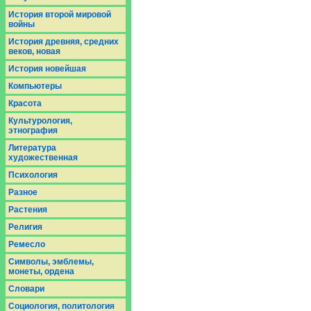
История второй мировой
войны
История древняя, средних
веков, новая
История новейшая
Компьютеры
Красота
Культурология,
этнография
Литература
художественная
Психология
Разное
Растения
Религия
Ремесло
Символы, эмблемы,
монеты, ордена
Словари
Социология, политология