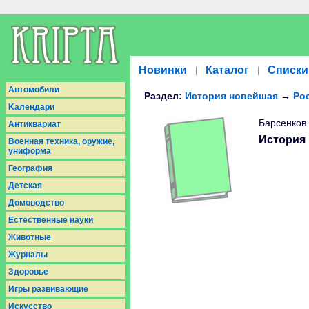
Новинки
Каталог
Списки
|
|
Aвтомобили
Раздел:
История новейшая
→
Рос
Kалендари
Барсенков 
Антиквариат
История 
Военная техника, оружие,
униформа
География
Детская
Домоводство
Естественные науки
Животные
Журналы
Здоровье
Игры развивающие
Искусство