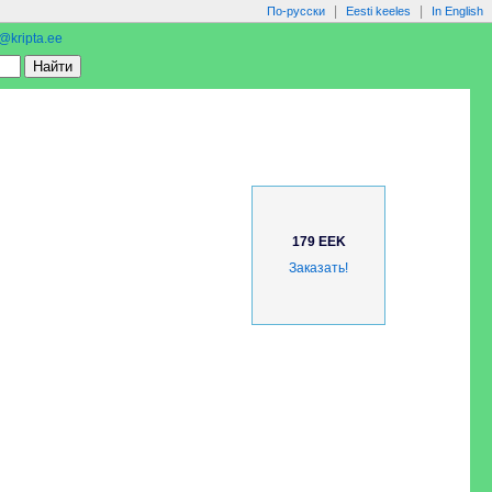
|
|
По-русски
Eesti keeles
In English
o@kripta.ee
179 EEK
Заказать!