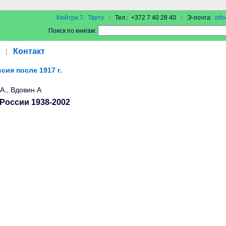
Кюйтри 7, Тарту
•
Тел.: +372 7 40 28 40
•
Э-почта:
inf
Поиск по книгам:
Контакт
|
сия после 1917 г.
А., Вдовин А
России 1938-2002