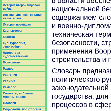
в области обесп
История второй мировой
национальной бе
войны
История древняя, средних
содержанием сло
веков, новая
и военно-диплома
История новейшая
Компьютеры
техническая тер
Красота
безопасности, ст
Культурология,
этнография
применения Воор
Литература
художественная
строительства и 
Психология
Словарь предназ
Разное
Растения
политического ру
Религия
законодательной 
Ремесло
Символы, эмблемы,
государства, для
монеты, ордена
процессов в сфе
Словари
Социология, политология