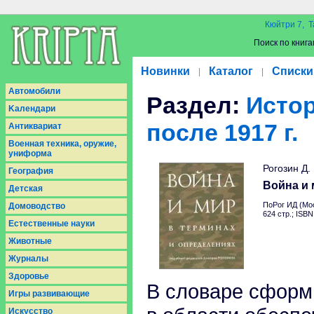
Кюйтри 7, Т
Поиск по книга
Новинки
Каталог
Списки
|
|
Aвтомобили
Раздел:
Исто
Kалендари
после 1917 г.
Антиквариат
Военная техника, оружие,
униформа
Рогозин Д.
География
Война и 
Детская
ПоРог ИД (Мос
Домоводство
624 стр.; ISB
Естественные науки
Животные
Журналы
Здоровье
В словаре сформ
Игры развивающие
Искусство