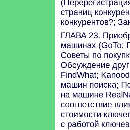
(Перерегистраци
страниц конкуре
конкурентов?; За
ГЛАВА 23. Приоб
машинах (GoTo; 
Советы по покуп
Обсуждение друг
FindWhat; Kanood
машин поиска; П
на машине RealN
соответствие вли
стоимости ключе
с работой ключев