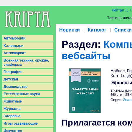
Кюйтри 7, Т
Поиск по книга
Новинки
Каталог
Списки
|
|
Aвтомобили
Раздел:
Комп
Kалендари
вебсайты
Антиквариат
Военная техника, оружие,
униформа
Ноблес, Ро
География
Kerri-Leigh
Детская
Эффекти
Домоводство
ТРИУМФ (Моск
Естественные науки
560 стр.; ISBN
Серия:
Знан
Животные
Журналы
Здоровье
Прилагается ко
Игры развивающие
Искусство