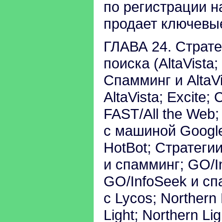
по регистрации 
продает ключевы
ГЛАВА 24. Страт
поиска (AltaVista;
Спамминг и AltaV
AltaVista; Excite
FAST/Аll the Web
с машиной Googl
HotBot; Стратегии
и спамминг; GO/I
GO/InfoSeek и сп
с Lycos; Northern
Light; Northern L