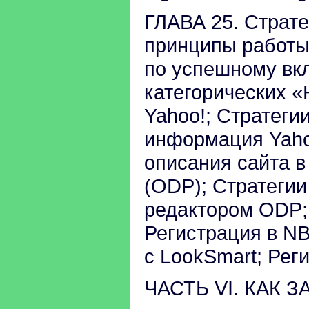
ГЛАВА 25. Страте
принципы работы
по успешному вкл
категорических «
Yahoo!; Стратеги
информация Yaho
описания сайта в 
(ODP); Стратегии
редактором ODP; 
Регистрация в NB
с LookSmart; Рег
ЧАСТЬ VI. КАК