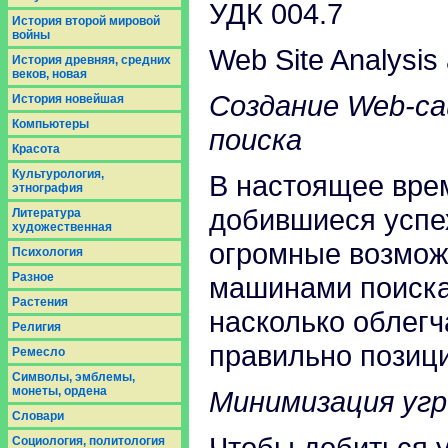
УДК 004.7
История второй мировой
войны
Web Site Analysis
История древняя, средних
веков, новая
Создание Web-са
История новейшая
Компьютеры
поиска
Красота
Культурология,
В настоящее вре
этнография
добившиеся успе
Литература
художественная
огромные возмож
Психология
Разное
машинами поиска
Растения
насколько облегч
Религия
правильно позици
Ремесло
Символы, эмблемы,
монеты, ордена
Минимизация угр
Словари
Чтобы добиться у
Социология, политология