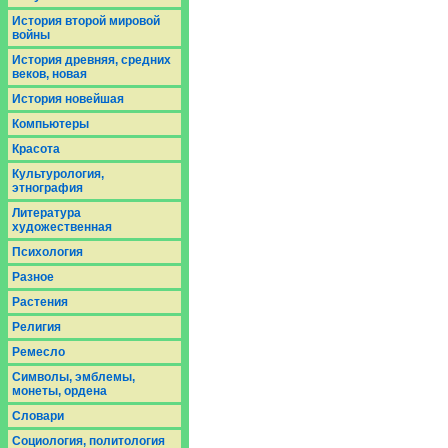
История второй мировой
войны
История древняя, средних
веков, новая
История новейшая
Компьютеры
Красота
Культурология,
этнография
Литература
художественная
Психология
Разное
Растения
Религия
Ремесло
Символы, эмблемы,
монеты, ордена
Словари
Социология, политология