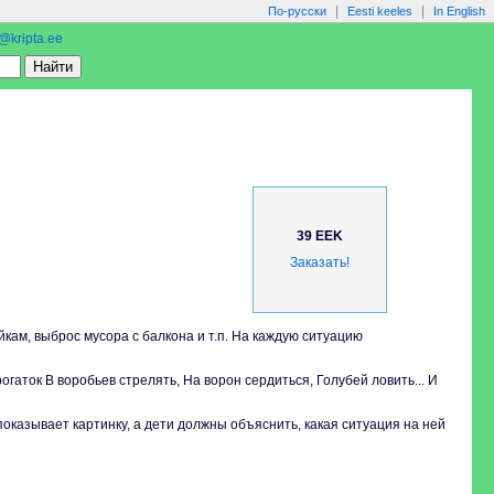
|
|
По-русски
Eesti keeles
In English
o@kripta.ee
39 EEK
Заказать!
кам, выброс мусора с балкона и т.п. На каждую ситуацию
рогаток В воробьев стрелять, На ворон сердиться, Голубей ловить... И
показывает картинку, а дети должны объяснить, какая ситуация на ней