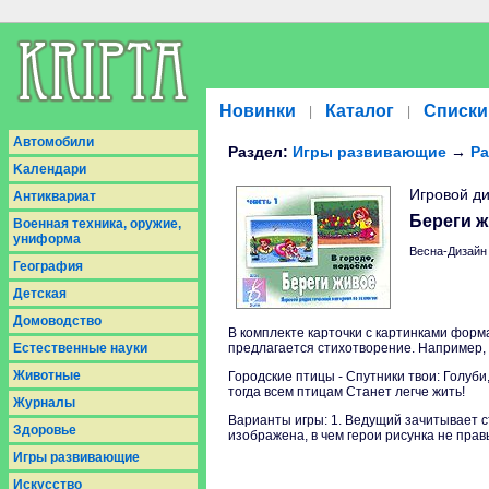
Новинки
Каталог
Списки
|
|
Aвтомобили
Раздел:
Игры развивающие
→
Ра
Kалендари
Игровой ди
Антиквариат
Береги ж
Военная техника, оружие,
униформа
Весна-Дизайн 
География
Детская
Домоводство
В комплекте карточки с картинками форма
Естественные науки
предлагается стихотворение. Например,
Животные
Городские птицы - Спутники твои: Голуби,
тогда всем птицам Станет легче жить!
Журналы
Варианты игры: 1. Ведущий зачитывает ст
Здоровье
изображена, в чем герои рисунка не прав
Игры развивающие
Искусство