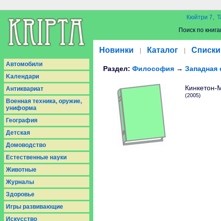
Кюйтри 7, Т
Поиск по книга
Новинки
Каталог
Списки
|
|
Aвтомобили
Раздел:
Философия
→
Западная
Kалендари
Кинкетон-
Антиквариат
(2005)
Военная техника, оружие,
униформа
География
Детская
Домоводство
Естественные науки
Животные
Журналы
Здоровье
Игры развивающие
Искусство