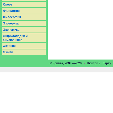
Спорт
Филология
Философия
Эзотерика
Экономика
Энциклопедии и
справочники
Эстония
Языки
© Крипта, 2004—2026
•
Кюйтри 7, Тарт