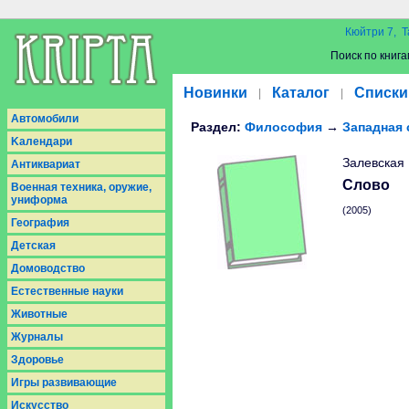
Кюйтри 7, Т
Поиск по книга
Новинки
Каталог
Списки
|
|
Aвтомобили
Раздел:
Философия
→
Западная
Kалендари
Залевская
Антиквариат
Слово
Военная техника, оружие,
униформа
(2005)
География
Детская
Домоводство
Естественные науки
Животные
Журналы
Здоровье
Игры развивающие
Искусство