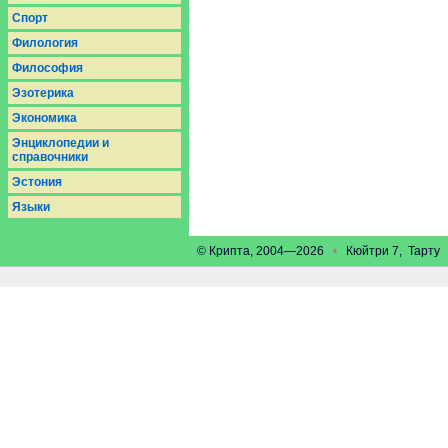
Спорт
Филология
Философия
Эзотерика
Экономика
Энциклопедии и
справочники
Эстония
Языки
© Крипта, 2004—2026
•
Кюйтри 7, Тарт