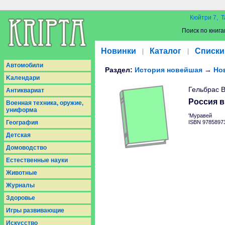
Кюйтри 7, Т
Поиск по книга
Новинки
Каталог
Списки
|
|
Aвтомобили
Раздел:
История новейшая
→
Но
Kалендари
Гельбрас В
Антиквариат
Россия в
Военная техника, оружие,
униформа
'Муравей
География
ISBN 9785897
Детская
Домоводство
Естественные науки
Животные
Журналы
Здоровье
Игры развивающие
Искусство