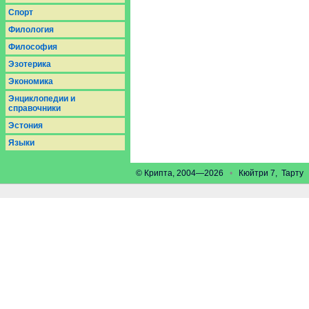
Спорт
Филология
Философия
Эзотерика
Экономика
Энциклопедии и
справочники
Эстония
Языки
© Крипта, 2004—2026
•
Кюйтри 7, Тарт