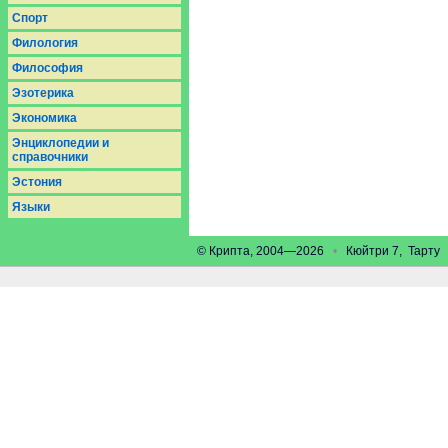
Спорт
Филология
Философия
Эзотерика
Экономика
Энциклопедии и
справочники
Эстония
Языки
© Крипта, 2004—2026
•
Кюйтри 7, Тарт