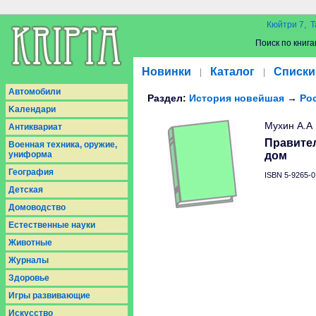
Кюйтри 7, Т
Поиск по книга
Новинки
Каталог
Списки
|
|
Aвтомобили
Раздел:
История новейшая
→
Рос
Kалендари
Мухин А.А
Антиквариат
Правите
Военная техника, оружие,
униформа
дом
География
ISBN 5-9265-0
Детская
Домоводство
Естественные науки
Животные
Журналы
Здоровье
Игры развивающие
Искусство