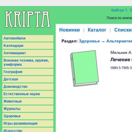
Кюйтри 7, Т
Поиск по книга
Новинки
Каталог
Списки
|
|
Aвтомобили
Раздел:
Здоровье
→
Альтернати
Kалендари
Мельник А
Антиквариат
Лечение 
Военная техника, оружие,
униформа
ISBN 5-7905-3
География
Детская
Домоводство
Естественные науки
Животные
Журналы
Здоровье
Игры развивающие
Искусство