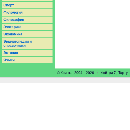
Спорт
Филология
Философия
Эзотерика
Экономика
Энциклопедии и
справочники
Эстония
Языки
© Крипта, 2004—2026
•
Кюйтри 7, Тарт