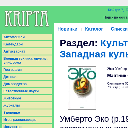
Кюйтри 7, Т
Поиск по книга
Новинки
Каталог
Списки
|
|
Aвтомобили
Раздел:
Культ
Kалендари
Западная кул
Антиквариат
Военная техника, оружие,
униформа
Эко Умбер
География
Маятник
Детская
Симпозиум (С
Домоводство
730 стр.; ISB
Естественные науки
Животные
Журналы
Здоровье
Умберто Эко (р.1
Игры развивающие
Искусство