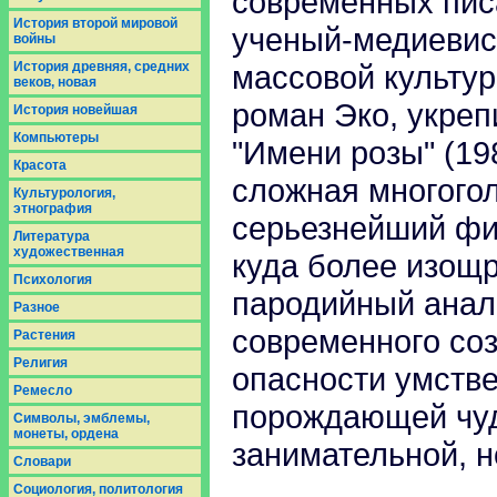
современных пис
История второй мировой
ученый-медиевист
войны
История древняя, средних
массовой культуре
веков, новая
роман Эко, укре
История новейшая
Компьютеры
"Имени розы" (19
Красота
сложная многогол
Культурология,
этнография
серьезнейший фил
Литература
художественная
куда более изощ
Психология
пародийный анал
Разное
современного со
Растения
Религия
опасности умстве
Ремесло
порождающей чуд
Символы, эмблемы,
монеты, ордена
занимательной, н
Словари
Социология, политология