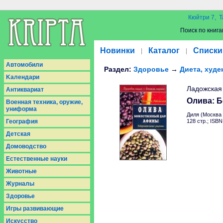
Кюйтри 7, Т
Поиск по книга
Новинки
Каталог
Списки
|
|
Aвтомобили
Раздел:
Здоровье
→
Диета, худе
Kалендари
Ладожская
Антиквариат
Олива: 
Военная техника, оружие,
униформа
Диля (Москва
География
128 стр.; ISB
Детская
Домоводство
Естественные науки
Животные
Журналы
Здоровье
Игры развивающие
Искусство