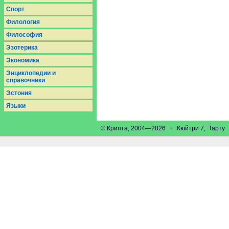
Спорт
Филология
Философия
Эзотерика
Экономика
Энциклопедии и
справочники
Эстония
Языки
© Крипта, 2004—2026
•
Кюйтри 7, Тарт