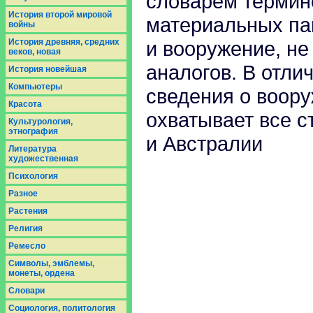
словарем термин
История второй мировой
материальных па
войны
История древняя, средних
и вооружение, н
веков, новая
аналогов. В отли
История новейшая
Компьютеры
сведения о воору
Красота
охватывает все с
Культурология,
этнография
и Австралии
Литература
художественная
Психология
Разное
Растения
Религия
Ремесло
Символы, эмблемы,
монеты, ордена
Словари
Социология, политология