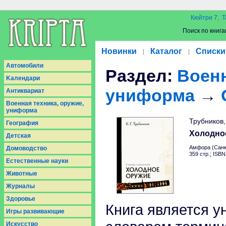
Кюйтри 7, Т
Поиск по книга
Новинки
Каталог
Списки
|
|
Aвтомобили
Раздел:
Военн
Kалендари
униформа
→
Антиквариат
Военная техника, оружие,
униформа
Трубников,
География
Холодно
Детская
Амфора (Санк
Домоводство
359 стр.; ISB
Естественные науки
Животные
Журналы
Здоровье
Книга является 
Игры развивающие
Искусство