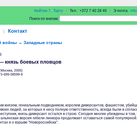
Кюйтри 7, Тарту
•
Тел.: +372 7 40 28 40
•
Э-почта:
inf
Поиск по книгам:
Контакт
|
й войны
→
Западные страны
О
 — князь боевых пловцов
Москва, 2005)
N 5-699-08599-8
м князем, гениальным подводником, королем диверсантов, фашистом, убийцей
 моих людей, за которых я несу полную ответственность, всегда были в согла
еступник, князь-диверсант остался в строю. Сегодня многие убеждены в том,
итальянская версия гибели линкора продолжает оставаться самой популярной.
нтах и о взрыве "Новороссийска".