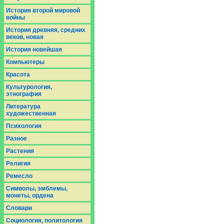
История второй мировой
войны
История древняя, средних
веков, новая
История новейшая
Компьютеры
Красота
Культурология,
этнография
Литература
художественная
Психология
Разное
Растения
Религия
Ремесло
Символы, эмблемы,
монеты, ордена
Словари
Социология, политология