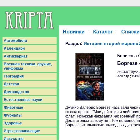
Новинки
Каталог
Списки
|
|
Aвтомобили
Раздел:
История второй мирово
Kалендари
Борисова 
Антиквариат
Боргезе
Военная техника, оружие,
униформа
ЭКСМО.Яуза (
География
320 стр.; ISB
Детская
Домоводство
Естественные науки
Животные
Джунио Валерио Боргезе называли черны
сказал просто: "Мои действия и действия
Журналы
флаг". Избежав наказания как военный пр
Доказательств этому нет. Тем не менее 
Здоровье
Боргезе, итальянских подводных диверса
Игры развивающие
Искусство