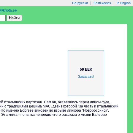
|
|
По-русски
Eesti keeles
In English
o@kripta.ee
59 EEK
Заказать!
 итальянских партизан. Сам он, оказавшись перед лицом суда,
сии с традициями Децима MAC, девиз которой "За честь и итальянский
 что именно Боргезе виновен во взрыве линкора "Новороссийск".
 Эта книга - попытка непредвзятого рассказа о жизни Валерио