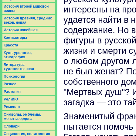
История второй мировой
интересны на про
войны
удается найти в 
История древняя, средних
веков, новая
содержание. Но в
История новейшая
фигуры в русской
Компьютеры
Красота
жизни и смерти 
Культурология,
этнография
о любом другом л
Литература
не был женат? По
художественная
Психология
собственного дом
Разное
"Мертвых душ"? И
Растения
Религия
загадка — это та
Ремесло
Знаменитый фран
Символы, эмблемы,
монеты, ордена
пытается помочь 
Словари
Социология, политология