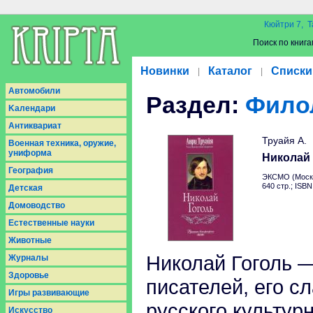
Кюйтри 7, Т
Поиск по книга
Новинки
Каталог
Списки
|
|
Aвтомобили
Раздел:
Фило
Kалендари
Антиквариат
Труайя А.
Военная техника, оружие,
униформа
Николай
География
ЭКСМО (Москв
640 стр.; ISB
Детская
Домоводство
Естественные науки
Животные
Николай Гоголь 
Журналы
Здоровье
писателей, его с
Игры развивающие
русского культурн
Искусство