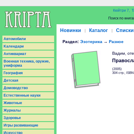
Кюйтри 7, Т
Поиск по книга
Новинки
Каталог
Списки
|
|
Aвтомобили
Раздел:
Эзотерика
→
Разное
Kалендари
Вадим, от
Антиквариат
Правосл
Военная техника, оружие,
униформа
(2005)
География
304 стр.; ISB
Детская
Домоводство
Естественные науки
Животные
Журналы
Здоровье
Игры развивающие
Искусство