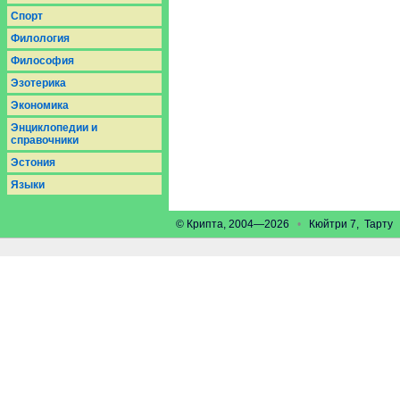
Спорт
Филология
Философия
Эзотерика
Экономика
Энциклопедии и
справочники
Эстония
Языки
© Крипта, 2004—2026
•
Кюйтри 7, Тарт