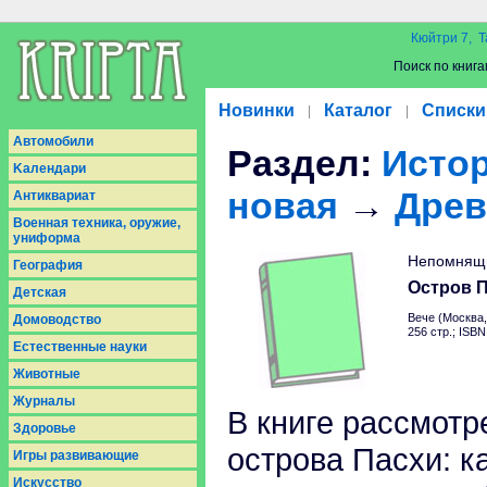
Кюйтри 7, Т
Поиск по книга
Новинки
Каталог
Списки
|
|
Aвтомобили
Раздел:
Истор
Kалендари
новая
→
Древ
Антиквариат
Военная техника, оружие,
униформа
Непомнящ
География
Остров 
Детская
Вече (Москва,
Домоводство
256 стр.; ISB
Естественные науки
Животные
Журналы
В книге рассмотр
Здоровье
острова Пасхи: к
Игры развивающие
Искусство