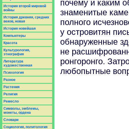
почему и каким о
История второй мировой
знаменитые камен
войны
История древняя, средних
полного исчезнов
веков, новая
История новейшая
у островитян пис
Компьютеры
обнаруженные зде
Красота
не расшифрованн
Культурология,
этнография
ронгоронго. Затр
Литература
художественная
любопытные воп
Психология
Разное
Растения
Религия
Ремесло
Символы, эмблемы,
монеты, ордена
Словари
Социология, политология