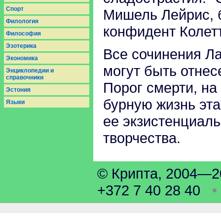
Спорт
Мишель Лейрис, 
Филология
конфидент Колетт
Философия
Эзотерика
Все сочинения Ла
Экономика
могут быть отнес
Энциклопедии и
справочники
Порог смерти, на
Эстония
бурную жизнь эт
Языки
ее экзистенциаль
творчества.
© Крипта, 2004
+372 7 40 28 40
•