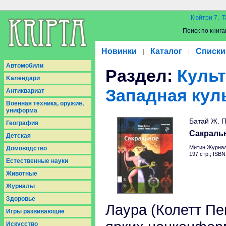
Кюйтри 7, Т
Поиск по книга
Новинки
Каталог
Списки
|
|
Aвтомобили
Раздел:
Культ
Kалендари
Западная кул
Антиквариат
Военная техника, оружие,
униформа
Батай Ж. П
География
Сакраль
Детская
Митин Журнал
Домоводство
197 стр.; ISB
Естественные науки
Животные
Журналы
Здоровье
Лаура (Колетт Пе
Игры развивающие
Искусство