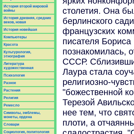
ярких нонконфор
История второй мировой
столетия. Она б
войны
История древняя, средних
берлинского сад
веков, новая
французских ком
История новейшая
Компьютеры
писателя Бориса 
Красота
познакомилась, о
Культурология,
этнография
СССР. Сблизивш
Литература
художественная
Лаура стала соу
Психология
религиозно-чувст
Разное
"божественной к
Растения
Религия
Терезой Авильско
Ремесло
нее тем, что свя
Символы, эмблемы,
монеты, ордена
плоти, а отчаянн
Словари
сладострастия. "
Социология, политология