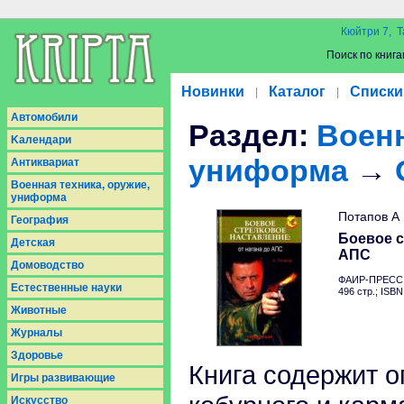
Кюйтри 7, Т
Поиск по книга
Новинки
Каталог
Списки
|
|
Aвтомобили
Раздел:
Военн
Kалендари
униформа
→
Антиквариат
Военная техника, оружие,
униформа
Потапов А
География
Боевое с
Детская
АПС
Домоводство
ФАИР-ПРЕСС (
Естественные науки
496 стр.; ISB
Животные
Журналы
Здоровье
Книга содержит о
Игры развивающие
Искусство