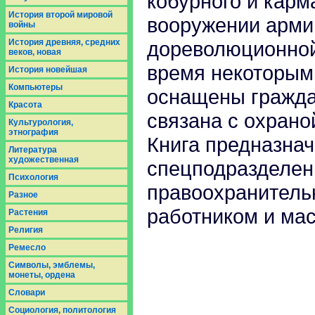
кобурного и карм
История второй мировой
вооружении армии
войны
История древняя, средних
дореволюционной 
веков, новая
время некоторым
История новейшая
Компьютеры
оснащены гражда
Красота
связана с охрано
Культурология,
этнография
Книга предназна
Литература
художественная
спецподразделен
Психология
правоохранительн
Разное
работником и ма
Растения
Религия
Ремесло
Символы, эмблемы,
монеты, ордена
Словари
Социология, политология