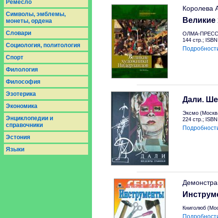
Ремесло
Королева А
Символы, эмблемы,
Великие 
монеты, ордена
Словари
ОЛМА-ПРЕСС 
144 стр.; ISB
Социология, политология
Подробност
Спорт
Филология
Философия
Эзотерика
Дали. Ш
Экономика
Эксмо (Москва
Энциклопедии и
224 стр.; ISB
справочники
Подробност
Эстония
Языки
Демонстра
Инструм
Книголюб (Мос
Подробност