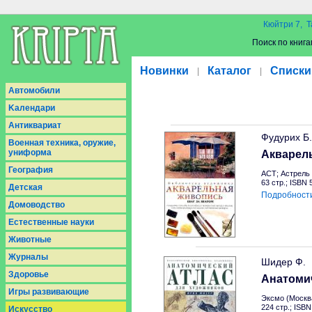
Кюйтри 7, Т
Поиск по книга
Новинки
Каталог
Списки
|
|
Aвтомобили
Kалендари
Антиквариат
Фудурих Б.
Военная техника, оружие,
униформа
Акварель
География
АСТ; Астрель 
63 стр.; ISBN
Детская
Подробност
Домоводство
Естественные науки
Животные
Журналы
Шидер Ф.
Здоровье
Анатомич
Игры развивающие
Эксмо (Москва
224 стр.; ISB
Искусство