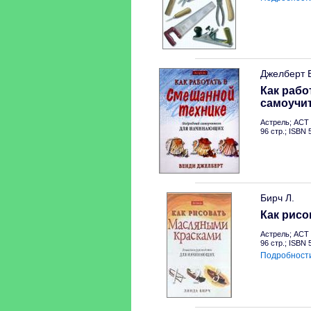
Джелберт 
Как рабо
самоучи
Астрель; АСТ 
96 стр.; ISBN 
Бирч Л.
Как рис
Астрель; АСТ 
96 стр.; ISBN
Подробност