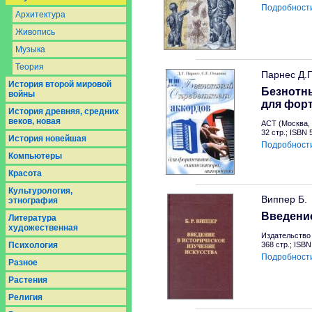
Подробност
Архитектура
Живопись
Музыка
Теория
Парнес Д.
История второй мировой
Безнотн
войны
для форт
История древняя, средних
веков, новая
АСТ (Москва, 
32 стр.; ISBN
История новейшая
Подробност
Компьютеры
Красота
Культурология,
Виппер Б.
этнография
Введение
Литература
художественная
Издательство 
Психология
368 стр.; ISB
Подробност
Разное
Растения
Религия