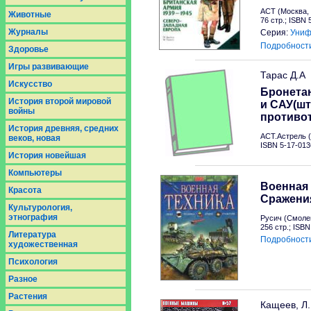
АСТ (Москва, 
Животные
76 стр.; ISBN
Журналы
Серия:
Униф
Подробност
Здоровье
Игры развивающие
Тарас Д.А
Искусство
Бронетан
История второй мировой
и САУ(шт
войны
противо
История древняя, средних
АСТ.Астрель (
веков, новая
ISBN 5-17-013
История новейшая
Компьютеры
Военная 
Красота
Сражени
Культурология,
этнография
Русич (Смолен
256 стр.; ISB
Литература
Подробност
художественная
Психология
Разное
Растения
Кащеев, Л.