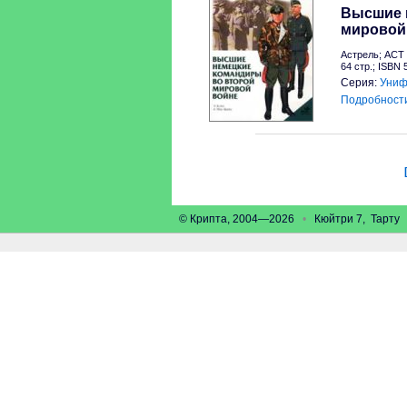
Высшие 
мировой
Астрель; АСТ 
64 стр.; ISBN 
Серия:
Униф
Подробност
© Крипта, 2004—2026
•
Кюйтри 7, Тарт