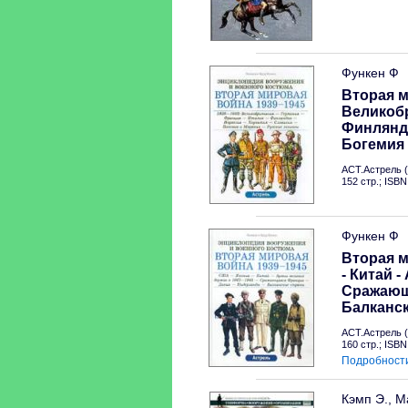
Функен Ф
Вторая м
Великоб
Финлянд
Богемия
АСТ.Астрель (
152 стр.; ISB
Функен Ф
Вторая м
- Китай 
Сражающа
Балканс
АСТ.Астрель (
160 стр.; ISB
Подробност
Кэмп Э., М