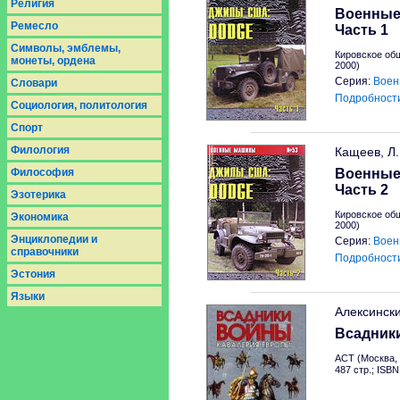
Религия
Военные
Ремесло
Часть 1
Символы, эмблемы,
Кировское об
монеты, ордена
2000)
Серия:
Воен
Словари
Подробност
Социология, политология
Спорт
Филология
Кащеев, Л.
Философия
Военные
Часть 2
Эзотерика
Кировское об
Экономика
2000)
Энциклопедии и
Серия:
Воен
справочники
Подробност
Эстония
Языки
Алексинск
Всадник
АСТ (Москва, 
487 стр.; ISB