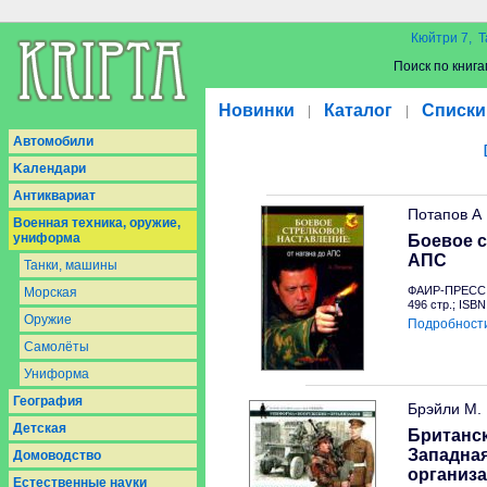
Кюйтри 7, Т
Поиск по книга
Новинки
Каталог
Списки
|
|
Aвтомобили
Kалендари
Антиквариат
Потапов А
Военная техника, оружие,
униформа
Боевое с
АПС
Taнки, машины
ФАИР-ПРЕСС (
Морская
496 стр.; ISB
Оружие
Подробност
Самолёты
Униформа
География
Брэйли М.
Детская
Британска
Западная
Домоводство
организ
Естественные науки