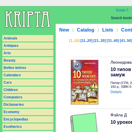
Küütri 7, 
Search book
New
Catalog
Lists
Cont
|
|
|
Animals
[1..10]
[11..20]
[21..30]
[31..40]
[41..50
Antiques
Arts
Beauty
Леонидова
Belles-lettres
10 типов
замуж
Calendars
Cars
Питер (СПб, 2
192 p.; ISBN 
Children
Details
Computers
Dictionaries
Economy
Фэйла Д
Encyclopedias
10 уроко
Esotherics