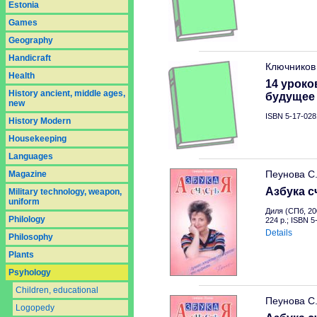
Estonia
Games
Geography
Handicraft
Ключников
Health
14 уроко
History ancient, middle ages,
будущее
new
ISBN 5-17-028
History Modern
Housekeeping
Languages
Пеунова С
Magazine
Азбука с
Military technology, weapon,
uniform
Диля (СПб, 20
Philology
224 p.; ISBN 
Details
Philosophy
Plants
Psyhology
Children, educational
Пеунова С
Logopedy