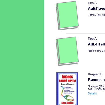
Пиз А
АиБПоче
ISBN 5-699-10
Пиз А
АиБЯзык
ISBN 5-699-03
Хеджес Б.
Бизнес 
Попурри (Моск
144 p.; ISBN 
Details