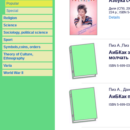
Азбука с
Popular
Диля (СПб, 20
Special
224 p.; ISBN 
Details
Religion
Science
Sociology, political science
Sport
Пиз А.,Пиз
Symbols,coins, orders
АиБКак з
Theory of Culture,
молчать
Ethnography
Varia
ISBN 5-699-03
World War II
Пиз А., Да
АиБКак п
ISBN 5-699-03