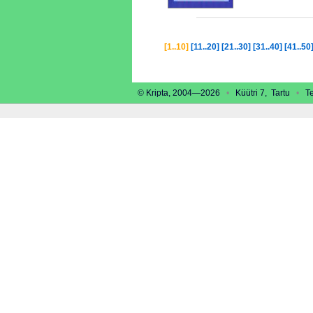
[1..10]
[11..20]
[21..30]
[31..40]
[41..50
© Kripta, 2004—2026
•
Küütri 7, Tartu
•
Tel