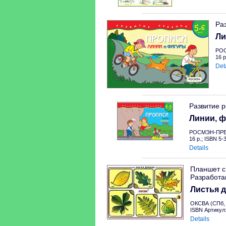
Раз
Ли
РОС
16 p
Det
Развитие р
Линии, ф
РОСМЭН-ПРЕС
16 p.; ISBN 5-
Details
Планшет с
Разработа
Листья 
ОКСВА (СПб, 
ISBN Артикул:
Details