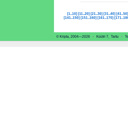
[1..10]
[11..20]
[21..30]
[31..40]
[41..50
[141..150]
[151..160]
[161..170]
[171..18
© Kripta, 2004—2026
•
Küütri 7, Tartu
•
Tel