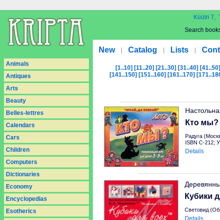
Küütri 7, 
Search book
New
Catalog
Lists
Cont
|
|
|
Animals
[1..10]
[11..20]
[21..30]
[31..40]
[41..50
[141..150]
[151..160]
[161..170]
[171..18
Antiques
Arts
Beauty
Настольна
Belles-lettres
Кто мы?
Calendars
Радуга (Москв
Cars
ISBN С-212; У
Children
Details
Computers
Dictionaries
Деревянны
Economy
Кубики д
Encyclopedias
Световид (Об
Esotherics
Details