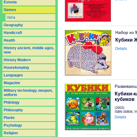
Estonia
Games
Varia
Geography
Набор из 9
Handicraft
Кубики 
Health
History ancient, middle ages,
Details
new
History Modern
Housekeeping
Languages
Magazine
Развивающ
Military technology, weapon,
Кубики-к
uniform
кубиков
Philology
(2002)
Philosophy
ISBN 00806; У
Details
Plants
Psyhology
Religion