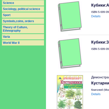
Science
Кубики:А
Sociology, political science
ISBN 5-699-09
Sport
Details
Symbols,coins, orders
Theory of Culture,
Ethnography
Varia
Кубики:З
World War II
ISBN 5-699-09
Демонстра
Кустарн
Книголюб (Мо
Details